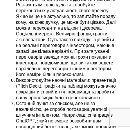
Розкажіть їм свою ідею та спробуйте
переконати їх у актуальності свого проекту.
Якщо їм це не актуально, то запитайте пораду,
кому, на їхню думку, це може бути цікаво. Далі
можна переходити на відкриті джерела.
Соціальні мережі. Венчурні фонди, гранти,
акселератори. Суть такого підходу – це вийти
на реальні переговори з інвестором, маючи в
запасі ще кілька варіантів. При затягуванні
переговорів завжди можна трохи поквапити
інвестора, повідомивши, що ви також ведете
паралельно переговори з іншим інвестором, і
його наміри більш переконливі.
Використовуйте наочні матеріали: презентації
(Pitch Deck), графіки та таблиці можуть значно
покращити сприйняття інформації та зробити
вашу пропозицію більш переконливою.
Останній пункт за списком, але не за
важливістю, це спроба потоваришувати зі
штучним інтелектом. Наприклад, співпраця з
ChatGPT, який не зможе розробити вам
повноцінний бізнес-план, але зможе посилити