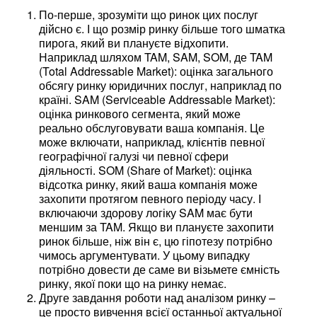
По-перше, зрозуміти що ринок цих послуг
дійсно є. І що розмір ринку більше того шматка
пирога, який ви плануєте відхопити.
Наприклад шляхом TAM, SAM, SOM, де TAM
(Total Addressable Market): оцінка загального
обсягу ринку юридичних послуг, наприклад по
країні. SAM (Serviceable Addressable Market):
оцінка ринкового сегмента, який може
реально обслуговувати ваша компанія. Це
може включати, наприклад, клієнтів певної
географічної галузі чи певної сфери
діяльності. SOM (Share of Market): оцінка
відсотка ринку, який ваша компанія може
захопити протягом певного періоду часу. І
включаючи здорову логіку SAM має бути
меншим за TAM. Якщо ви плануєте захопити
ринок більше, ніж він є, цю гіпотезу потрібно
чимось аргументувати. У цьому випадку
потрібно довести де саме ви візьмете ємність
ринку, якої поки що на ринку немає.
Друге завдання роботи над аналізом ринку –
це просто вивчення всієї останньої актуальної