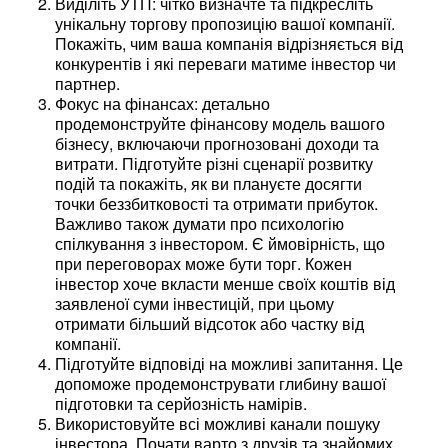
Виділіть УТП: чітко визначте та підкресліть
унікальну торгову пропозицію вашої компанії.
Покажіть, чим ваша компанія відрізняється від
конкурентів і які переваги матиме інвестор чи
партнер.
Фокус на фінансах: детально
продемонструйте фінансову модель вашого
бізнесу, включаючи прогнозовані доходи та
витрати. Підготуйте різні сценарії розвитку
подій та покажіть, як ви плануєте досягти
точки беззбитковості та отримати прибуток.
Важливо також думати про психологію
спілкування з інвестором. Є ймовірність, що
при переговорах може бути торг. Кожен
інвестор хоче вкласти менше своїх коштів від
заявленої суми інвестицій, при цьому
отримати більший відсоток або частку від
компанії.
Підготуйте відповіді на можливі запитання. Це
допоможе продемонструвати глибину вашої
підготовки та серйозність намірів.
Використовуйте всі можливі канали пошуку
інвестора. Почати варто з друзів та знайомих.