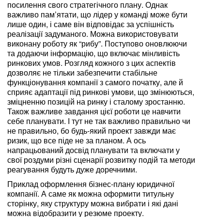
посилення свого стратегічного плану. Однак
важливо пам’ятати, що лідер у команді може бути
лише один, і саме він відповідає за успішність
реалізації задуманого. Можна використовувати
виконану роботу як “рибу”. Поступово оновлюючи
та додаючи інформацію, що включає мінливість
ринкових умов. Розгляд кожного з цих аспектів
дозволяє не тільки забезпечити стабільне
функціонування компанії з самого початку, але й
сприяє адаптації під ринкові умови, що змінюються,
зміцненню позицій на ринку і сталому зростанню.
Також важливе завдання цієї роботи це навчити
себе планувати. І тут не так важливо правильно чи
не правильно, бо будь-який проект завжди має
ризик, що все піде не за планом. А ось
напрацьований досвід планувати та включати у
свої роздуми різні сценарії розвитку подій та методи
реагування будуть дуже доречними.
Приклад оформлення бізнес-плану юридичної
компанії. А саме як можна оформити титульну
сторінку, яку структуру можна вибрати і які дані
можна відобразити у резюме проекту.