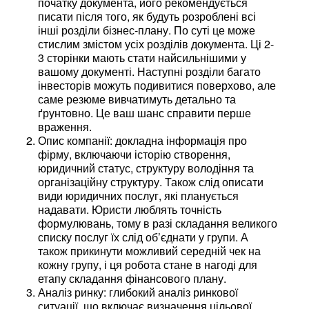
початку документа, його рекомендується
писати після того, як будуть розроблені всі
інші розділи бізнес-плану. По суті це може
стислим змістом усіх розділів документа. Ці 2-
3 сторінки мають стати найсильнішими у
вашому документі. Наступні розділи багато
інвесторів можуть подивитися поверхово, але
саме резюме вивчатимуть детально та
ґрунтовно. Це ваш шанс справити перше
враження.
Опис компанії: докладна інформація про
фірму, включаючи історію створення,
юридичний статус, структуру володіння та
організаційну структуру. Також слід описати
види юридичних послуг, які планується
надавати. Юристи люблять точність
формулювань, тому в разі складання великого
списку послуг їх слід об’єднати у групи. А
також прикинути можливий середній чек на
кожну групу, і ця робота стане в нагоді для
етапу складання фінансового плану.
Аналіз ринку: глибокий аналіз ринкової
ситуації, що включає визначення цільової