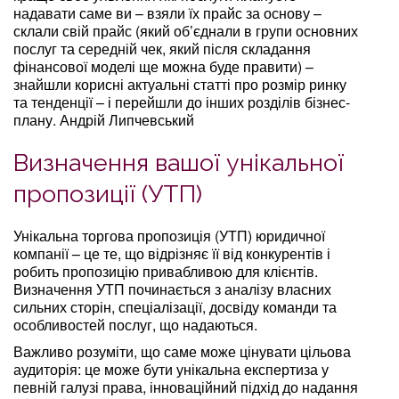
надавати саме ви – взяли їх прайс за основу –
склали свій прайс (який об’єднали в групи основних
послуг та середній чек, який після складання
фінансової моделі ще можна буде правити) –
знайшли корисні актуальні статті про розмір ринку
та тенденції – і перейшли до інших розділів бізнес-
плану.
Андрій Липчевський
Визначення вашої унікальної
пропозиції (УТП)
Унікальна торгова пропозиція (УТП) юридичної
компанії – це те, що відрізняє її від конкурентів і
робить пропозицію привабливою для клієнтів.
Визначення УТП починається з аналізу власних
сильних сторін, спеціалізації, досвіду команди та
особливостей послуг, що надаються.
Важливо розуміти, що саме може цінувати цільова
аудиторія: це може бути унікальна експертиза у
певній галузі права, інноваційний підхід до надання