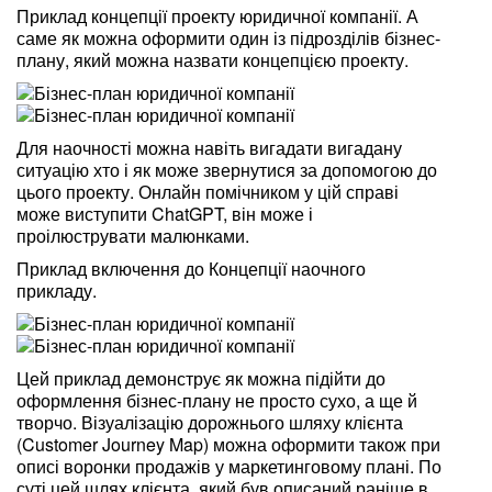
Приклад концепції проекту юридичної компанії. А
саме як можна оформити один із підрозділів бізнес-
плану, який можна назвати концепцією проекту.
Для наочності можна навіть вигадати вигадану
ситуацію хто і як може звернутися за допомогою до
цього проекту. Онлайн помічником у цій справі
може виступити ChatGPT, він може і
проілюструвати малюнками.
Приклад включення до Концепції наочного
прикладу.
Цей приклад демонструє як можна підійти до
оформлення бізнес-плану не просто сухо, а ще й
творчо. Візуалізацію дорожнього шляху клієнта
(Customer Journey Map) можна оформити також при
описі воронки продажів у маркетинговому плані. По
суті цей шлях клієнта, який був описаний раніше в