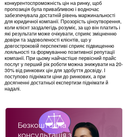
конкурентоспроможність цін на ринку, щоб
пропозиція була привабливою і водночас
забезпечувала достатній рівень маржинальності
для юридичної компанії. Прозорість ціноутворення,
коли клієнт заздалегідь розуміє, за що він платить і
які результати може очікувати, сприяє зміцненню
довіри та задоволеності клієнтів, що у
довгостроковій перспективі сприяє підвищенню
лояльності та формуванню позитивної репутації
компанії. При цьому найчастіше первісний прайс
послуг у перший рік роботи можна знижувати на 20-
30% від ринкових цін для здобуття досвіду. І
поступово піднімати ціни до ринкових, а при
досягненні достатньої експертизи піднімати й
надалі.
Безкоштовна
консультація з