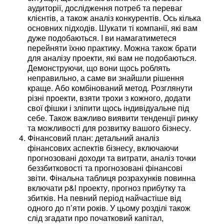
аудиторії, дослідження потреб та переваг
клієнтів, а також аналіз конкурентів. Ось кілька
основних підходів. Шукати ті компанії, які вам
дуже подобаються. І ви намагатиметеся
перейняти їхню практику. Можна також брати
для аналізу проекти, які вам не подобаються.
Демонструючи, що вони щось роблять
неправильно, а саме ви знайшли рішення
краще. Або комбінований метод. Розглянути
різні проекти, взяти трохи з кожного, додати
свої фішки і зліпити щось індивідуальне під
себе. Також важливо виявити тенденції ринку
та можливості для розвитку вашого бізнесу.
Фінансовий план: детальний аналіз
фінансових аспектів бізнесу, включаючи
прогнозовані доходи та витрати, аналіз точки
беззбитковості та прогнозовані фінансові
звіти. Фінальна таблиця розрахунків повинна
включати p&l проекту, прогноз прибутку та
збитків. На певний період найчастіше від
одного до п’яти років. У цьому розділі також
слід згадати про початковий капітал,