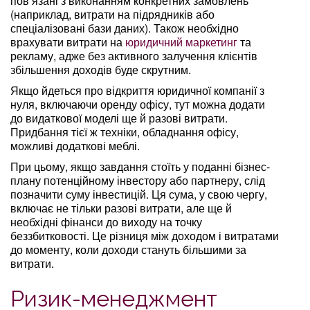
пов’язані з виконанням конкретних замовлень
(наприклад, витрати на підрядників або
спеціалізовані бази даних). Також необхідно
врахувати витрати на
юридичний маркетинг
та
рекламу, адже без активного залучення клієнтів
збільшення доходів буде скрутним.
Якщо йдеться про відкриття юридичної компанії з
нуля, включаючи оренду офісу, тут можна додати
до видаткової моделі ще й разові витрати.
Придбання тієї ж техніки, обладнання офісу,
можливі додаткові меблі.
При цьому, якщо завдання стоїть у поданні бізнес-
плану потенційному інвестору або партнеру, слід
позначити суму інвестицій. Ця сума, у свою чергу,
включає не тільки разові витрати, але ще й
необхідні фінанси до виходу на точку
беззбитковості. Це різниця між доходом і витратами
до моменту, коли доходи стануть більшими за
витрати.
Ризик-менеджмент