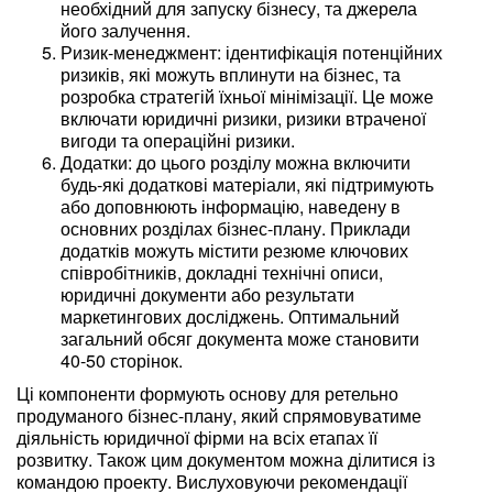
необхідний для запуску бізнесу, та джерела
його залучення.
Ризик-менеджмент: ідентифікація потенційних
ризиків, які можуть вплинути на бізнес, та
розробка стратегій їхньої мінімізації. Це може
включати юридичні ризики, ризики втраченої
вигоди та операційні ризики.
Додатки: до цього розділу можна включити
будь-які додаткові матеріали, які підтримують
або доповнюють інформацію, наведену в
основних розділах бізнес-плану. Приклади
додатків можуть містити резюме ключових
співробітників, докладні технічні описи,
юридичні документи або результати
маркетингових досліджень. Оптимальний
загальний обсяг документа може становити
40-50 сторінок.
Ці компоненти формують основу для ретельно
продуманого бізнес-плану, який спрямовуватиме
діяльність юридичної фірми на всіх етапах її
розвитку. Також цим документом можна ділитися із
командою проекту. Вислуховуючи рекомендації