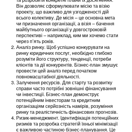
Він дозволяє сформулювати місію та візію
проекту, що важливо для узгодженості дій
всього колективу. Де місія – це основна мета
чи призначення організації, а візія – бачення
майбутнього організації у довгостроковій
перспективі – наприклад, ким ми хочемо стати
через п’ять років.
Аналіз ринку. Щоб успішно конкурувати на
ринку юридичних послуг, необхідно глибоко
розуміти його структуру, тенденції, потреби
клієнтів та дії конкурентів. Бізнес-план змушує
провести цей аналіз перед початком
повномасштабної діяльності.
Залучення ресурсів. Для старту та розвитку
справи часто потрібні зовнішні фінансування
чи інвестиції. Бізнес-план демонструє
потенційним інвесторам та кредитним
організаціям серйозність намірів, розуміння
ринку та реалістичність фінансових прогнозів.
Ризик-менеджмент. Ідентифікація потенційних
ризиків та розробка стратегій їхньої мінімізації
є важливою частиною бізнес-планування. Це