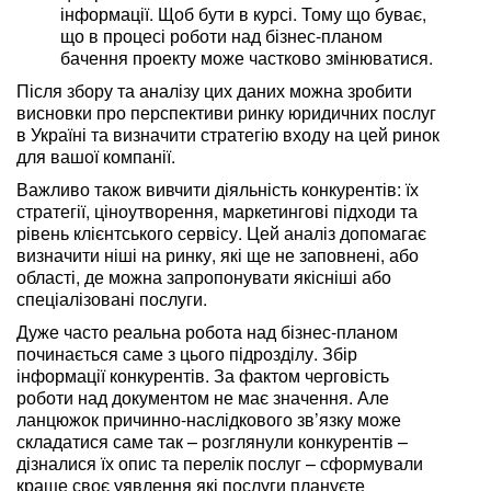
інформації. Щоб бути в курсі. Тому що буває,
що в процесі роботи над бізнес-планом
бачення проекту може частково змінюватися.
Після збору та аналізу цих даних можна зробити
висновки про перспективи ринку юридичних послуг
в Україні та визначити стратегію входу на цей ринок
для вашої компанії.
Важливо також вивчити діяльність конкурентів: їх
стратегії, ціноутворення, маркетингові підходи та
рівень клієнтського сервісу. Цей аналіз допомагає
визначити ніші на ринку, які ще не заповнені, або
області, де можна запропонувати якісніші або
спеціалізовані послуги.
Дуже часто реальна робота над бізнес-планом
починається саме з цього підрозділу. Збір
інформації конкурентів. За фактом черговість
роботи над документом не має значення. Але
ланцюжок причинно-наслідкового зв’язку може
складатися саме так – розглянули конкурентів –
дізналися їх опис та перелік послуг – сформували
краще своє уявлення які послуги плануєте