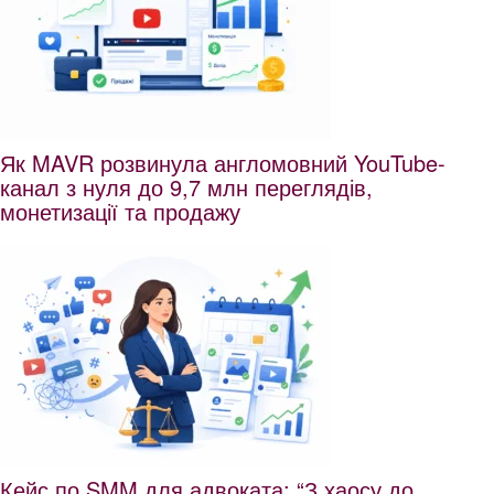
Як MAVR розвинула англомовний YouTube-
канал з нуля до 9,7 млн переглядів,
монетизації та продажу
Кейс по SMM для адвоката: “З хаосу до