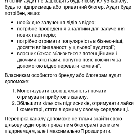
Якісний аудит не зашкодить будь-якому Ютуб-каналу,
будь то підприємець або приватний блогер. Аудит буде
потрібен, якщо:
необхідне залучення лідів з відео;
потрібне проведення аналітики для залучення
нових партнерів;
потрібно отримати популярність в бізнес-ніші,
досягти впізнаваності у цільової аудиторії;
власник бажає зблизитися з потенційними і
діючими клієнтами, попутно пояснюючи їм за
допомогою відео переваги компанії.
Власникам особистого бренду або блогерам аудит
допоможе:
Монетизувати свою діяльність і почати
отримувати прибуток з каналу.
Збільшити кількість підписників, отримувати лайки
і коментарі, стати відомим у своєму середовищі.
Перевірка каналу допоможе не тільки знайти свою
цільову аудиторію приватним блогерам і великим
підприємцям, але і максимально її розширити.