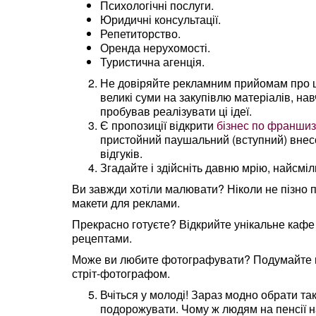
Психологічні послуги.
Юридичні консультації.
Репетиторство.
Оренда нерухомості.
Туристична агенція.
Не довіряйте рекламним прийомам про шви
великі суми на закупівлю матеріалів, на
пробував реалізувати ці ідеї.
Є пропозиції відкрити
бізнес по франшиз
пристойний паушальний (вступний) внесок
відгуків.
Згадайте і здійсніть давню мрію, найсміл
Ви завжди хотіли малювати? Ніколи не пізно 
макети для реклами.
Прекрасно готуєте? Відкрийте унікальне кафе 
рецептами.
Може ви любите фотографувати? Подумайте на
стріт-фотографом.
Вчіться у молоді! Зараз модно обрати та
подорожувати. Чому ж людям на пенсії н