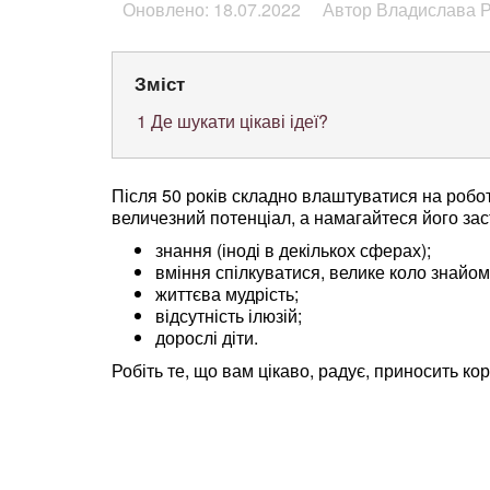
Оновлено: 18.07.2022
Автор Владислава 
Зміст
1
Де шукати цікаві ідеї?
Після 50 років складно влаштуватися на робот
величезний потенціал, а намагайтеся його заст
знання (іноді в декількох сферах);
вміння спілкуватися, велике коло знайом
життєва мудрість;
відсутність ілюзій;
дорослі діти.
Робіть те, що вам цікаво, радує, приносить кор