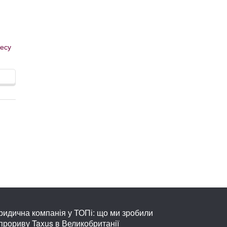
несу
идична компанія у ТОПі: що ми зробили
прориву Taxus в Великобританії