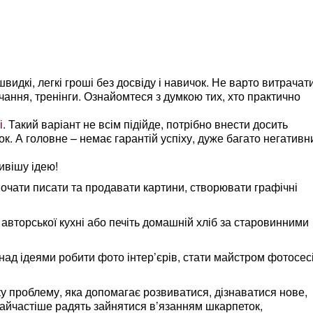
дкі, легкі гроші без досвіду і навичок. Не варто витрачат
вчання, тренінги. Ознайомтеся з думкою тих, хто практично
і
. Такий варіант не всім підійде, потрібно внести досить
. А головне – немає гарантій успіху, дуже багато негативн
ивішу ідею!
почати писати та продавати картини, створювати графічні
авторської кухні або печіть домашній хліб за старовинними
д ідеями робити фото інтер’єрів, стати майстром фотосесі
ку проблему, яка допомагає розвиватися, дізнаватися нове,
айчастіше радять зайнятися в’язанням шкарпеток,