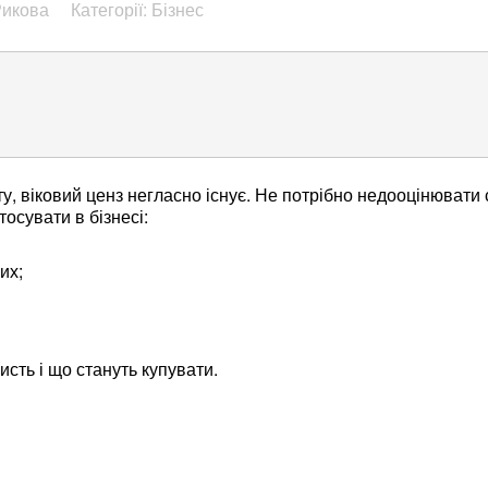
Рикова
Категорії: Бізнес
у, віковий ценз негласно існує. Не потрібно недооцінювати 
осувати в бізнесі:
их;
исть і що стануть купувати.