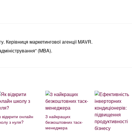
у. Керівниця маркетингової агенції MAVR.
адміністрування” (MBA).
к відкрити онлайн
3 найкращих
колу з нуля?
безкоштовних таск-
менеджера