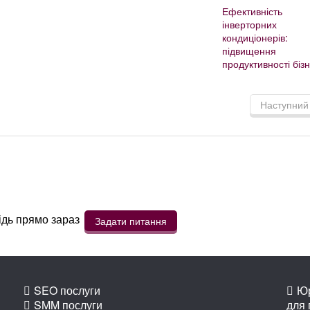
Ефективність
інверторних
кондиціонерів:
підвищення
продуктивності біз
Наступний
ідь прямо зараз
Задати питання
SEO послуги
Юр
SMM послуги
для 