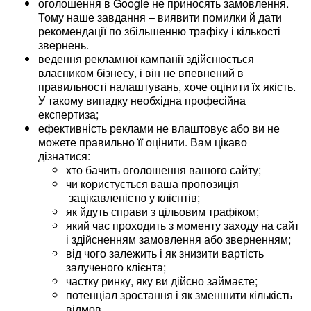
оголошення в Google не приносять замовлення.
Тому наше завдання – виявити помилки й дати
рекомендації по збільшенню трафіку і кількості
звернень.
ведення рекламної кампанії здійснюється
власником бізнесу, і він не впевнений в
правильності налаштувань, хоче оцінити їх якість.
У такому випадку необхідна професійна
експертиза;
ефективність реклами не влаштовує або ви не
можете правильно її оцінити. Вам цікаво
дізнатися:
хто бачить оголошення вашого сайту;
чи користується ваша пропозиція
зацікавленістю у клієнтів;
як йдуть справи з цільовим трафіком;
який час проходить з моменту заходу на сайт
і здійсненням замовлення або зверненням;
від чого залежить і як знизити вартість
залученого клієнта;
частку ринку, яку ви дійсно займаєте;
потенціал зростання і як зменшити кількість
відмов.