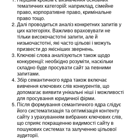
тематичних категорій: наприклад, сімейне
право, корпоративне право, кримінальне
право тощо.
Далі проводиться аналіз конкретних запитів у
цих категоріях. Важливо враховувати не
тільки високочастотні запити, але й
низькочастотні, які часто цільові і можуть
призвести до якісніших звернень.
Ключові слова аналізуються також щодо
конкуренції: необхідно розуміти, наскільки
складно буде просувати сайт за певними
запитами.
Збір семантичного ядра також включає
вивчення ключових слів конкурентів, що
допомагає виявити унікальні ніші і можливості
для просування юридичної фірми.
Після формування семантичного ядра слідує
його систематизація та оптимізація контенту
сайту з урахуванням вибраних ключових слів,
що сприяє покращенню видимості сайту в
пошукових системах та залученню цільової
аудиторії.