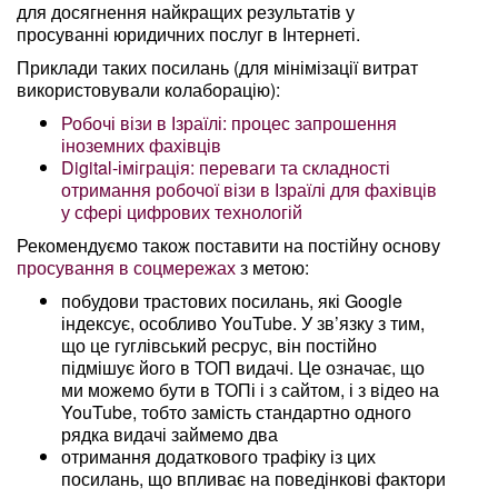
для досягнення найкращих результатів у
просуванні юридичних послуг в Інтернеті.
Приклади таких посилань (для мінімізації витрат
використовували колаборацію):
Робочі візи в Ізраїлі: процес запрошення
іноземних фахівців
Digital-іміграція: переваги та складності
отримання робочої візи в Ізраїлі для фахівців
у сфері цифрових технологій
Рекомендуємо також поставити на постійну основу
просування в соцмережах
з метою:
побудови трастових посилань, які Google
індексує, особливо YouTube. У зв’язку з тим,
що це гуглівський ресрус, він постійно
підмішує його в ТОП видачі. Це означає, що
ми можемо бути в ТОПі і з сайтом, і з відео на
YouTube, тобто замість стандартно одного
рядка видачі займемо два
отримання додаткового трафіку із цих
посилань, що впливає на поведінкові фактори