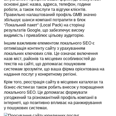
основні дані: назва, адреса, телефон, години
роботи, а також послуги та відгуки клієнтів.
Правильно налаштований профіль GMB значно
збільшує шанси компанії потрапити в блок
“Локальний пакет” (Local Pack) на сторінці
результатів Google, що забезпечує високу
видимість і приваблює цільову аудиторію.
Іншим важливим елементом локального SEO є
оптимізація контенту сайту з урахуванням
локальних ключових слів. Це означає включення
назв міст, районів та місцевих особливостей до
текстів на сайті, що допомагає пошуковим
системам зрозуміти, що ваша фірма орієнтована на
надання послуг у конкретному регіоні.
Крім того, реєстрація сайту в місцевих каталогах та
бізнес-лістингах також робить внесок у покращення
локального SEO. Це допомагає формувати
узгоджений та різноманітний профіль компанії в
інтернеті, що позитивно впливає на ранжирування
у пошукових системах.