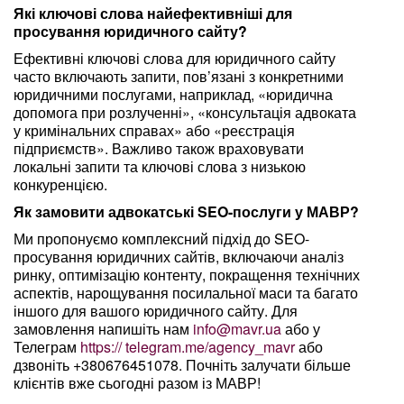
Які ключові слова найефективніші для
просування юридичного сайту?
Ефективні ключові слова для юридичного сайту
часто включають запити, пов’язані з конкретними
юридичними послугами, наприклад, «юридична
допомога при розлученні», «консультація адвоката
у кримінальних справах» або «реєстрація
підприємств». Важливо також враховувати
локальні запити та ключові слова з низькою
конкуренцією.
Як замовити адвокатські SEO-послуги у МАВР?
Ми пропонуємо комплексний підхід до SEO-
просування юридичних сайтів, включаючи аналіз
ринку, оптимізацію контенту, покращення технічних
аспектів, нарощування посилальної маси та багато
іншого для вашого юридичного сайту. Для
замовлення напишіть нам
info@mavr.ua
або у
Телеграм
https:// telegram.me/agency_mavr
або
дзвоніть +380676451078. Почніть залучати більше
клієнтів вже сьогодні разом із МАВР!