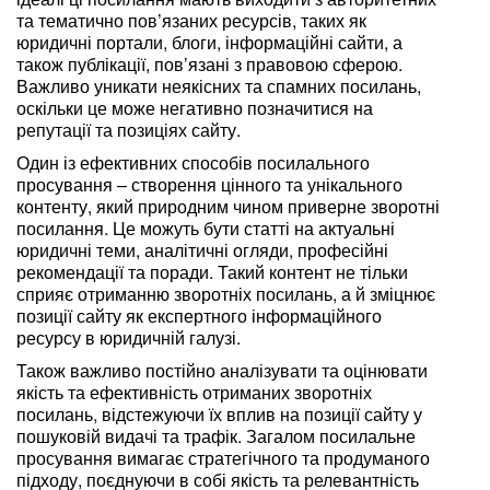
та тематично пов’язаних ресурсів, таких як
юридичні портали, блоги, інформаційні сайти, а
також публікації, пов’язані з правовою сферою.
Важливо уникати неякісних та спамних посилань,
оскільки це може негативно позначитися на
репутації та позиціях сайту.
Один із ефективних способів посилального
просування – створення цінного та унікального
контенту, який природним чином приверне зворотні
посилання. Це можуть бути статті на актуальні
юридичні теми, аналітичні огляди, професійні
рекомендації та поради. Такий контент не тільки
сприяє отриманню зворотніх посилань, а й зміцнює
позиції сайту як експертного інформаційного
ресурсу в юридичній галузі.
Також важливо постійно аналізувати та оцінювати
якість та ефективність отриманих зворотніх
посилань, відстежуючи їх вплив на позиції сайту у
пошуковій видачі та трафік. Загалом посилальне
просування вимагає стратегічного та продуманого
підходу, поєднуючи в собі якість та релевантність