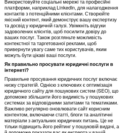
Використовуйте соціальні мережі та професійні
платформи, наприклад LinkedIn, для налагодження
контактів з потенційними клієнтами. Створюйте
якісний контент, який демонструє вашу експертизу
та досвід у юридичній галузі. Увімкніть відгуки
задоволених клієнтів, щоб посилити довіру до
ваших послуг. Також розгляньте можливість
контекстної та таргетованої реклами, щоб
привернути увагу саме тих користувачів, яким
можуть бути цікаві ваші послуги.
Як правильно просувати юридичні послуги в
інтернеті?
Правильне просування юридичних послуг включає
низку стратегій. Однією з ключових є оптимізація
юридичного сайту для пошукових систем (SEO), що
допоможе збільшити його видимість у пошукових
системах за відповідними запитами та тематиками.
Важливо регулярно оновлювати сайт корисним
контентом, включаючи статті, блоги та аналітичні
матеріали з актуальних юридичних питань. Це не
тільки підвищить його рейтинг у пошуковій видачі, а
й допоможе показати вас як експерта у вашій