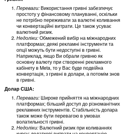
Переваги:
Використання гривні забезпечує
простоту у фінансовому плануванні, оскільки
не потрібно переживати за валютні коливання
чи конвертаційні витрати. Це також усуває
валютний ризик.
Недоліки:
Обмежений вибір на міжнародних
платформах; деякі рекламні інструменти та
опції можуть бути недоступні в гривні.
Наприклад, якщо Ви обрали гривню як
основну валюту при створенні рекламного
кабінету в Meta, то у Вас буде подвійна
конвертація, з гривні в долари, а потомім знов
в гривні.
Долар США:
Переваги:
Широке прийняття на міжнародних
платформах; більший доступ до різноманітних
рекламних інструментів. Стабільність долара
також може бути перевагою в умовах
волатильності гривні.
Недоліки:
Валютний ризик при коливаннях
курсу; додаткові витрати на конвертацію