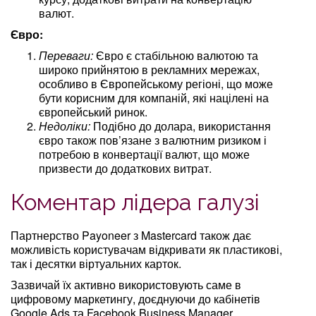
валют.
Євро:
Переваги:
Євро є стабільною валютою та
широко прийнятою в рекламних мережах,
особливо в Європейському регіоні, що може
бути корисним для компаній, які націлені на
європейський ринок.
Недоліки:
Подібно до долара, використання
євро також пов’язане з валютним ризиком і
потребою в конвертації валют, що може
призвести до додаткових витрат.
Коментар лідера галузі
Партнерство Payoneer з Mastercard також дає
можливість користувачам відкривати як пластикові,
так і десятки віртуальних карток.
Зазвичай їх активно використовують саме в
цифровому маркетингу, доєднуючи до кабінетів
Google Ads та Facebook Business Manager.