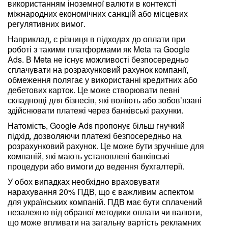
використанням іноземної валюти в контексті
міжнародних економічних санкцій або місцевих
регулятивних вимог.
Наприклад, є різниця в підходах до оплати при
роботі з такими платформами як Meta та Google
Ads. В Meta не існує можливості безпосередньо
сплачувати на розрахунковий рахунок компанії,
обмеження полягає у використанні кредитних або
дебетових карток. Це може створювати певні
складнощі для бізнесів, які воліють або зобов’язані
здійснювати платежі через банківські рахунки.
Натомість, Google Ads пропонує більш гнучкий
підхід, дозволяючи платежі безпосередньо на
розрахунковий рахунок. Це може бути зручніше для
компаній, які мають установлені банківські
процедури або вимоги до ведення бухгалтерії.
У обох випадках необхідно враховувати
нарахування 20% ПДВ, що є важливим аспектом
для українських компаній. ПДВ має бути сплачений
незалежно від обраної методики оплати чи валюти,
що може впливати на загальну вартість рекламних