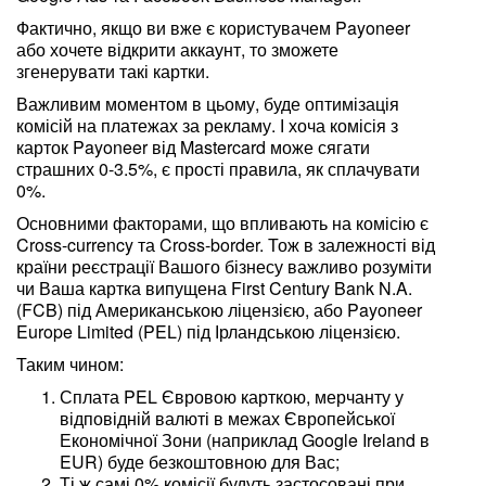
Фактично, якщо ви вже є користувачем Payoneer
або хочете відкрити аккаунт, то зможете
згенерувати такі картки.
Важливим моментом в цьому, буде оптимізація
комісій на платежах за рекламу. І хоча комісія з
карток Payoneer від Mastercard може сягати
страшних 0-3.5%, є прості правила, як сплачувати
0%.
Основними факторами, що впливають на комісію є
Cross-currency та Cross-border. Тож в залежності від
країни реєстрації Вашого бізнесу важливо розуміти
чи Ваша картка випущена First Century Bank N.A.
(FCB) під Американською ліцензією, або Payoneer
Europe Limited (PEL) під Ірландською ліцензією.
Таким чином:
Сплата PEL Євровою карткою, мерчанту у
відповідній валюті в межах Європейської
Економічної Зони (наприклад Google Ireland в
EUR) буде безкоштовною для Вас;
Ті ж самі 0% комісії будуть застосовані при