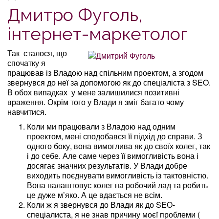
Дмитро Фуголь,
інтернет-маркетолог
Так сталося, що
спочатку я
працював із Владою над спільним проектом, а згодом
звернувся до неї за допомогою як до спеціаліста з SEO.
В обох випадках у мене залишилися позитивні
враження. Окрім того у Влади я зміг багато чому
навчитися.
Коли ми працювали з Владою над одним
проектом, мені сподобався її підхід до справи. З
одного боку, вона вимоглива як до своїх колег, так
і до себе. Але саме через її вимогливість вона і
досягає значних результатів. У Влади добре
виходить поєднувати вимогливість із тактовністю.
Вона налаштовує колег на робочий лад та робить
це дуже м’яко. А це вдається не всім.
Коли ж я звернувся до Влади як до SEО-
спеціалиста, я не знав причину моєї проблеми (