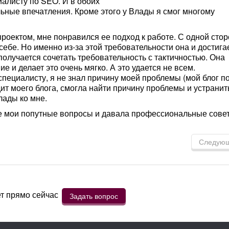
иалисту по SEO. И в обоих
льные впечатления. Кроме этого у Влады я смог многому
проектом, мне понравился ее подход к работе. С одной сто
себе. Но именно из-за этой требовательности она и достига
олучается сочетать требовательность с тактичностью. Она
е и делает это очень мягко. А это удается не всем.
 специалисту, я не знал причину моей проблемы (мой блог п
ит моего блога, смогла найти причину проблемы и устранить
лады ко мне.
е мои попутные вопросы и давала профессиональные сове
Следую
ет прямо сейчас
Задать вопрос