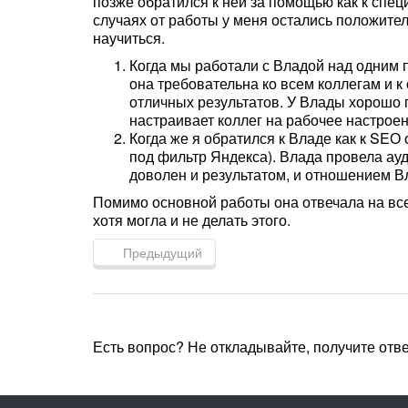
позже обратился к ней за помощью как к спец
случаях от работы у меня остались положите
научиться.
Когда мы работали с Владой над одним 
она требовательна ко всем коллегам и к 
отличных результатов. У Влады хорошо п
настраивает коллег на рабочее настроени
Когда же я обратился к Владе как к SEО
под фильтр Яндекса). Влада провела ауд
доволен и результатом, и отношением В
Помимо основной работы она отвечала на вс
хотя могла и не делать этого.
Предыдущий
Есть вопрос? Не откладывайте, получите отв