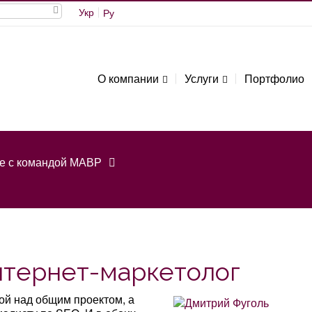
Укр
Ру
О компании
Услуги
Портфолио
те с командой МАВР
нтернет-маркетолог
дой над общим проектом, а