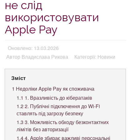
не слід
використовувати
Apple Pay
Оновлено: 13.03.2026
Автор Владислава Рикова
Категорії: Новини
Зміст
1
Недоліки Apple Pay як споживача
1.1
1. Вразливість до кібератаків
1.2
2. Публічні підключення до Wi-Fi
ставлять під загрозу безпеку
1.3
3. Можливість обходу безконтактних
лімітів без авторизації
1.4
4. Apple збирає важливі персональні