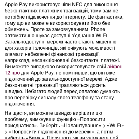
Apple Pay використовує чіпи NFC для виконання
безконтактних платіжних транзакцій, тому вам не
потрібне підключення до Інтернету. Це фантастика,
тому що ви можете використовувати його без
обмежень. Проте за замовчуванням iPhone
автоматично шукає доступні з’єднання Wi-Fi.
Загальнодоступні мережі часто стають мішенню
для хакерів і злочинців, які очікують можливості
зламати небезпечні фінансові транзакції,
наприклад, несанкціоновані безконтактні платежі.
Ви можете випадково використовувати свій
айфон
12 про
для Apple Pay, не помітивши, що він вже
підключений до загальнодоступної мережі. Адже
безконтактні транзакції трапляються досить
швидко. Небагато людей перед оплатою думають
про перевірку сигналу свого телефону та стану
підключення.
На щастя, ви можете швидко вирішити цю
проблему, вимкнувши функцію «Попросити
приєднатися». Виберіть «Налаштування» > «Wi-Fi»
> «Попросити підключення до мережі», а потім
виберіть «Вимк.». Після того, як ви увімкнете цей