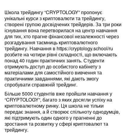
Школа трейдингу “CRYPTOLOGY” пропонує
унікальні курси з криптовалюти та трейдингу,
створені групою досвідчених трейдерів. За три роки
існування вона перетворилася на центр навчання
для тих, хто прагне фінансової незалежності через
розгадування таємниць криптовалютного
трейдингу. Навчання в https://cryptology.school/ru
розбите на чотири рівні складності, що включають
понад 40 годин практичних занять. Студенти
отримують доступ до особистого кабінету з
матеріалами для самостійного вивчення та
практичними завданнями, які дають змогу
спробувати справжній трейдинг.
Більше 5000 студентів вже пройшли навчання у
“CRYPTOLOGY”, багато з яких досягли успіху на
криптовалютному ринку. Ця школа не тільки
передає знання, а й створює спільноту однодумців,
які підтримують один одного у прагненні до
зростання та розвитку у сфері криптовалют та
трейдингу.