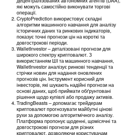
децентралізованих автономних агентів (DAA),
які можуть самостійно виконувати торгові
операції.
CryptoPrediction використовує складні
алгоритми машинного навчання для аналізу
історичних даних та ринкових індикаторів,
показує точні прогнози цін на короткі та
довгострокові періоди.
WalletInvestor – деталізовані прогнози для
широкого спектру криптовалют. З
використанням ШІ та машинного навчання,
WalletInvestor аналізує ринкові тенденції та
стрічки новин для надання оновлених
прогнозів цін. Інструмент корисний для
інвесторів, які шукають надійні прогнози на
основі даних, щоб приймати обґрунтовані
рішення щодо купівлі або продажу активів.
TradingBeasts – допомагає трейдерам
криптовалют прогнозувати майбутні цінові
рухи за допомогою алгоритмічного аналізу.
Платформа пропонує щоденні, щомісячні та
довгострокові прогнози для різних
криптовалют, дозволяючи користувачам