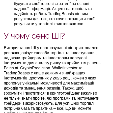
будувати свої торгові стратегії на основі
наданої інформації. Акцент на точність та
надійність робить TradingBeasts цінним
ресурсом для тих, хто хоче покращити свої
результати у торгівлі криптовалютою.
У чому сенс ШІ?
Використання ШІ у прогнозуванні цін криптовалют
революціонізує способи торгівлі та інвестування,
надаючи трейдерам та інвесторам передові
інструменти для аналізу ринку та прийняття рішень.
Fetch.ai, CryptoPrediction, WalletInvestor та
TradingBeasts є лише деякими з найкращих
інструментів, доступних у 2025 році, кожен з яких
пропонує унікальні можливості для максимізації
доходів та зменшення ризиків. Також, щоб
зрозуміти і “вкотитися” в криптотрейдинг важливо
не тільки знати про те, які програми та інструменти
трейдери використовують. Для успішної торгівлі
потрібна база та практика – все, що ви можете