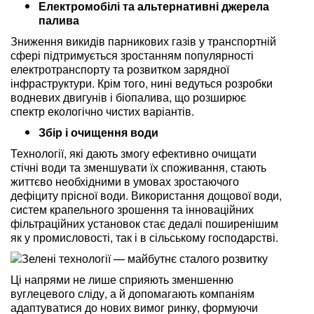
Електромобілі та альтернативні джерела
палива
Зниження викидів парникових газів у транспортній
сфері підтримується зростанням популярності
електротранспорту та розвитком зарядної
інфраструктури. Крім того, нині ведуться розробки
водневих двигунів і біопалива, що розширює
спектр екологічно чистих варіантів.
Збір і очищення води
Технології, які дають змогу ефективно очищати
стічні води та зменшувати їх споживання, стають
життєво необхідними в умовах зростаючого
дефіциту прісної води. Використання дощової води,
систем крапельного зрошення та інноваційних
фільтраційних установок стає дедалі поширенішим
як у промисловості, так і в сільському господарстві.
Ці напрями не лише сприяють зменшенню
вуглецевого сліду, а й допомагають компаніям
адаптуватися до нових вимог ринку, формуючи