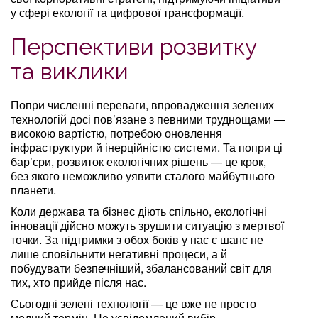
у сфері екології та цифрової трансформації.
Перспективи розвитку
та виклики
Попри численні переваги, впровадження зелених
технологій досі пов’язане з певними труднощами —
високою вартістю, потребою оновлення
інфраструктури й інерційністю системи. Та попри ці
бар’єри, розвиток екологічних рішень — це крок,
без якого неможливо уявити сталого майбутнього
планети.
Коли держава та бізнес діють спільно, екологічні
інновації дійсно можуть зрушити ситуацію з мертвої
точки. За підтримки з обох боків у нас є шанс не
лише сповільнити негативні процеси, а й
побудувати безпечніший, збалансований світ для
тих, хто прийде після нас.
Сьогодні зелені технології — це вже не просто
модний термін. Це усвідомлений вибір,