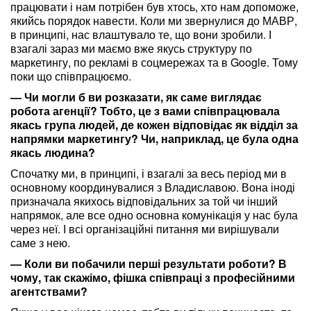
працювати і нам потрібен був хтось, хто нам допоможе,
якийсь порядок навести. Коли ми звернулися до МАВР,
в принципі, нас влаштувало те, що вони зробили. І
взагалі зараз ми маємо вже якусь структуру по
маркетингу, по рекламі в соцмережах та в Google. Тому
поки що співпрацюємо.
— Чи могли б ви розказати, як саме виглядає
робота агенції? Тобто, це з вами співпрацювала
якась група людей, де кожен відповідає як відділ за
напрямки маркетингу? Чи, наприклад, це була одна
якась людина?
Спочатку ми, в принципі, і взагалі за весь період ми в
основному координувалися з Владиславою. Вона іноді
призначала якихось відповідальних за той чи інший
напрямок, але все одно основна комунікація у нас була
через неї. І всі організаційні питання ми вирішували
саме з нею.
— Коли ви побачили перші результати роботи? В
чому, так скажімо, фішка співпраці з професійними
агентствами?