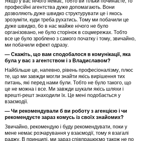
Якщо у вас нічого немає, тобто ви тільки починаєте, то
професійні агентства дуже допомагають. Вони
дозволяють дуже швидко структурувати це і якось
зрозуміти, куди треба рухатись. Тому ми побачили це
дуже швидко, бо в нас майже нічого не було
організовано, не було сторінок в соцмережах. Тобто
все це було зроблено з самого початку і тому, звичайно,
ми побачили ефект одразу.
— Скажіть, що вам сподобалося в комунікації, яка
була у вас з агентством і з Владиславом?
Найбільше це, напевно, рівень професіоналізму, плюс
те, що ми завжди могли знайти якісь вирішення тих
питань, які перед нами були. Тобто не було такого, що
це не можна і все. Ми завжди шукали якісь шляхи і
врешті-решт знаходили їх. Це мені подобається у
взаємодії.
— Чи рекомендували б ви роботу з агенцією і чи
рекомендуєте зараз комусь із своїх знайомих?
Звичайно, рекомендую і буду рекомендувати, поки у
мене немає розчарування у взаємодії, тому я взагалі
раджу. В принципі, ми зараз співпрацюємо також не по