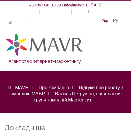
+38 067 645 10 78
|
info@mavr.ua
|
F.A.Q.
Ру
Укр
Агентство інтернет-маркетингу
MAVR
Про компанію
Відгуки про роботу з
командою МАВР
Василь Петрушов, співвласник
групи компаній Мартенсит+
Докладніше