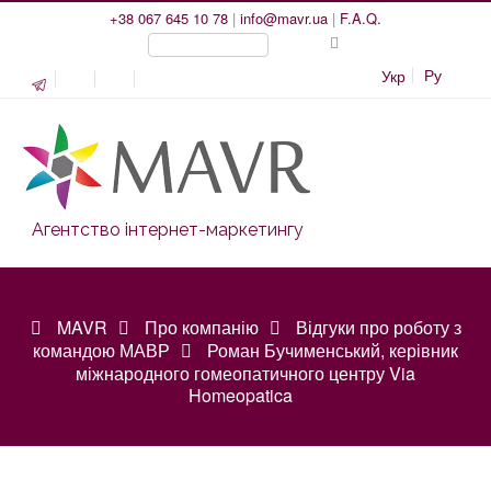
+38 067 645 10 78
|
info@mavr.ua
|
F.A.Q.
Ру
Укр
Агентство інтернет-маркетингу
MAVR
Про компанію
Відгуки про роботу з
командою МАВР
Роман Бучименський, керівник
міжнародного гомеопатичного центру Via
Homeopatica