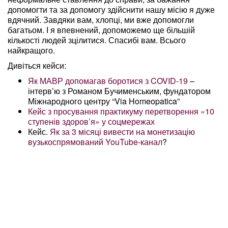
допомогти та за допомогу здійснити нашу місію я дуже
вдячний. Завдяки вам, хлопці, ми вже допомогли
багатьом. І я впевнений, допоможемо ще більшій
кількості людей зцілитися. Спасибі вам. Всього
найкращого.
Дивіться кейси:
Як МАВР допомагав боротися з COVID-19
–
інтерв’ю з Романом Бучименським, фундатором
Міжнародного центру “Via Homeopatica”
Кейс з просування практикуму перетворення «10
ступенів здоров’я» у соцмережах
Кейс.
Як за 3 місяці вивести на монетизацію
вузькоспрямований YouTube-канал
?