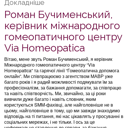
Докладніше
Роман Бучименський,
керівник міжнародного
гомеопатичного центру
Via Homeopatica
Вітаю, мене звуть Роман Бучименський, я керівник
Міжнародного гомеопатичного центру “Via
Homeopatica” та гарячої лінії “Гомеопатична допомога
онлайн”. Ми співпрацюємо з агентством МАВР уже
багато років і я радий можливості подякувати їм за
професіоналізм, за бажання допомагати, за співпрацю
та навіть співтворчість. Ми, звичайно, за ці роки
вивчили дуже багато і навіть словник, яким
користуються SMM-фахівці, але найголовніше не в
цьому, найголовніше в тому, що ми завжди знаходимо
відповідь на ті питання, які нас цікавлять у просуванні в
соціальних мережах, і не тільки. І ось за це
неформальне ставлення до справи, за бажання