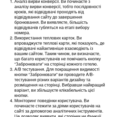
Аналіз вирви конверсії. Ви починаєте з
аналізу вирви конверсії, тобто послідовності
кроків, які відвідувачі проходять від
відвідування сайту до завершення
бронювання. Ви виявляєте, більшість
відвідувачів губляться на етапі вибору
номера.
Використання теплових карток. Ви
впроваджуєте теплові карти, які показують, де
відвідувачі найактивніше взаємодіють із
вашим сайтом. Таким чином, ви визначаєте,
що багато користувачів не помічають кнопку
“Забронювати” на сторінці кожного готелю.
A/B тестування. Для покращення видимості
кнопки “Забронювати” ви проводите A/B-
тестування різних варіантів дизайну та
розміщення на сторінці. Вибравши найкращий
варіант, ви збільшуєте клікабельність цієї
кнопки.
Моніторинг поведінки користувача. Ви
починаєте стежити за діями користувачів на
сайті за допомогою аналітичних інструментів.
Це дозволяє виявити, які сторінки чи функції