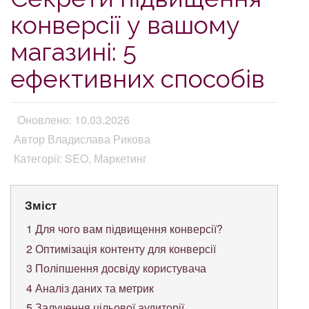
конверсії у вашому
магазині: 5
ефективних способів
Оновлено: 10.03.2026
Автор Владислава Рикова
Категорії: SEO, Маркетинг
Зміст
1
Для чого вам підвищення конверсії?
2
Оптимізація контенту для конверсії
3
Поліпшення досвіду користувача
4
Аналіз даних та метрик
5
Залучення цільової аудиторії