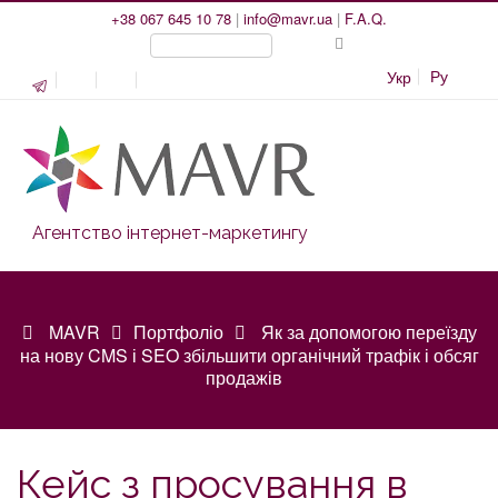
+38 067 645 10 78
|
info@mavr.ua
|
F.A.Q.
Ру
Укр
Агентство інтернет-маркетингу
MAVR
Портфоліо
Як за допомогою переїзду
на нову CMS і SEO збільшити органічний трафік і обсяг
продажів
Кейс з просування в