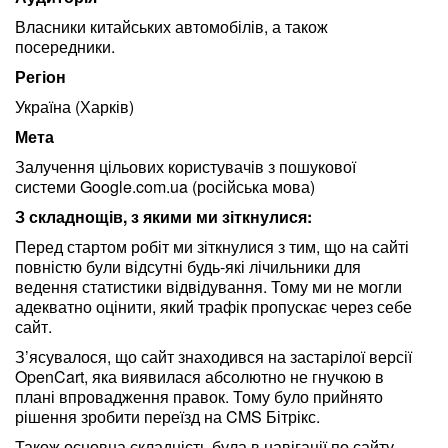
Власники китайських автомобілів, а також
посередники.
Регіон
Україна (Харків)
Мета
Залучення цільових користувачів з пошукової
системи Google.com.ua (російська мова)
З складнощів, з якими ми зіткнулися:
Перед стартом робіт ми зіткнулися з тим, що на сайті
повністю були відсутні будь-які лічильники для
ведення статистики відвідування. Тому ми не могли
адекватно оцінити, який трафік пропускає через себе
сайт.
З’ясувалося, що сайт знаходився на застарілої версії
OpenCart, яка виявилася абсолютно не гнучкою в
плані впровадження правок. Тому було прийнято
рішення зробити переїзд на CMS Бітрікс.
Також основна складність була в навігації по сайту