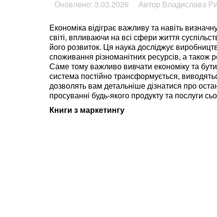
Оновлено: 3.03.2026
Автор Владислава Р
Економіка відіграє важливу та навіть визначн
світі, впливаючи на всі сфери життя суспільс
його розвиток. Ця наука досліджує виробництв
споживання різноманітних ресурсів, а також р
Саме тому важливо вивчати економіку та бути в
система постійно трансформується, виводяться
дозволять вам детальніше дізнатися про останн
просуванні будь-якого продукту та послуги сьо
Книги з маркетингу