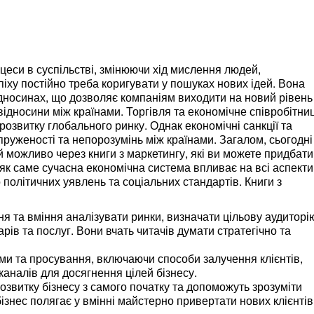
цеси в суспільстві, змінюючи хід мислення людей,
піху постійно треба коригувати у пошуках нових ідей. Вона
носинах, що дозволяє компаніям виходити на новий рівень
відносини між країнами. Торгівля та економічне співробітни
озвитку глобального ринку. Однак економічні санкції та
пруженості та непорозумінь між країнами. Загалом, сьогодні
 можливо через книги з маркетингу, які ви можете придбати
як саме сучасна економічна система впливає на всі аспекти
 політичних уявлень та соціальних стандартів. Книги з
я та вміння аналізувати ринки, визначати цільову аудиторі
рів та послуг. Вони вчать читачів думати стратегічно та
ми та просування, включаючи способи залучення клієнтів,
аналів для досягнення цілей бізнесу.
звитку бізнесу з самого початку та допоможуть зрозуміти
ізнес полягає у вмінні майстерно привертати нових клієнтів