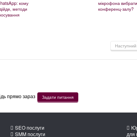
hatsApp: кому
мікрофона вибрати
ідійде, методи
конференц-залу?
росування
Наступний
ідь прямо зараз
Задати питання
SEO послуги
Юр
SMM послуги
для 