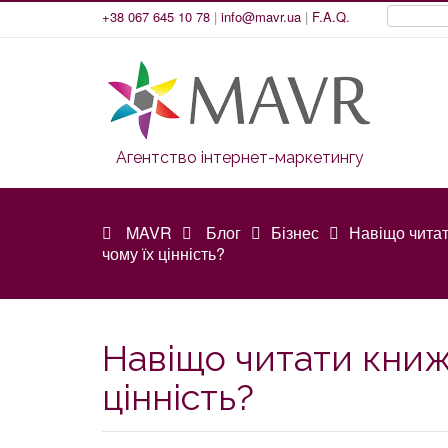
+38 067 645 10 78
|
info@mavr.ua
|
F.A.Q.
Агентство інтернет-маркетингу
MAVR
Блог
Бізнес
Навіщо читат
чому їх цінність?
Навіщо читати книжк
цінність?