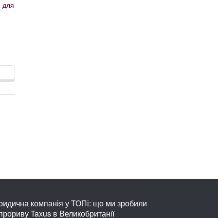
 для
идична компанія у ТОПі: що ми зробили
прориву Taxus в Великобританії