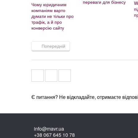
переваги для бізнесу
W
Чому юридичним
п
компаніям варто
п
думати не тільки про
трафік, а й про
конверсію сайту
Попередній
Є питання? Не відкладайте, отримаєте відпов
info@mavr.ua
+38 067 645 10 78