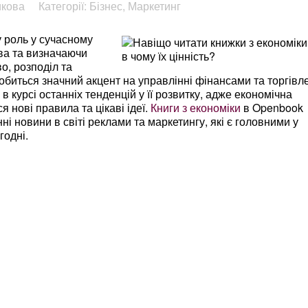
икова
Категорії: Бізнес, Маркетинг
у роль у сучасному
тва та визначаючи
о, розподіл та
обиться значний акцент на управлінні фінансами та торгівл
 курсі останніх тенденцій у її розвитку, адже економічна
 нові правила та цікаві ідеї.
Книги з економіки
в Openbook
і новини в світі реклами та маркетингу, які є головними у
годні.