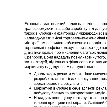
Економіка має великий вплив на політичні про
трансформуючи ті засоби заробітку, які для ус
також є ключовим фактором у міжнародних від
налагоджувати якісні торговельно-економічні 
між країнами сприяють зближенню народів та р
торгівельні конфлікти можуть призвести до на
дізнатися краще про мислення багатьох людей
Openbook. Вони нададуть повну картину того, 
життя людей, від їхнього фінансового стану до
маркетингу нададуть вам наступні знання:
Допоможуть розвити стратегічне мисленн
розроблять стратегії для просування това
зорієнтовано на результат.
Маркетинг включає в себе аспекти рекла
побудову бренду та використання медіа-к
Нададуть повноцінну картину стосовно ро
головні принципи цієї справи. Успішний б