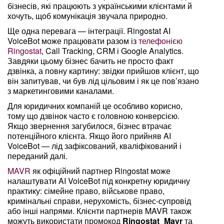
бізнесів, які працюють з українськими клієнтами й
хочуть, щоб комунікація звучала природно.
Ще одна перевага — інтеграції. Ringostat AI
VoiceBot може працювати разом із
телефонією
Ringostat
, Call Tracking, CRM і Google Analytics.
Завдяки цьому бізнес бачить не просто факт
дзвінка, а повну картину: звідки прийшов клієнт, що
він запитував, чи був лід цільовим і як це пов’язано
з маркетинговими каналами.
Для юридичних компаній це особливо корисно,
тому що дзвінок часто є головною конверсією.
Якщо звернення загубилося, бізнес втрачає
потенційного клієнта. Якщо його прийняв AI
VoiceBot — лід зафіксований, кваліфікований і
переданий далі.
MAVR
як офіційний партнер Ringostat може
налаштувати AI VoiceBot під конкретну юридичну
практику: сімейне право, військове право,
кримінальні справи, нерухомість, бізнес-супровід
або інші напрями. Клієнти партнерів MAVR також
можуть використати промокод
Ringostat_Mavr
та