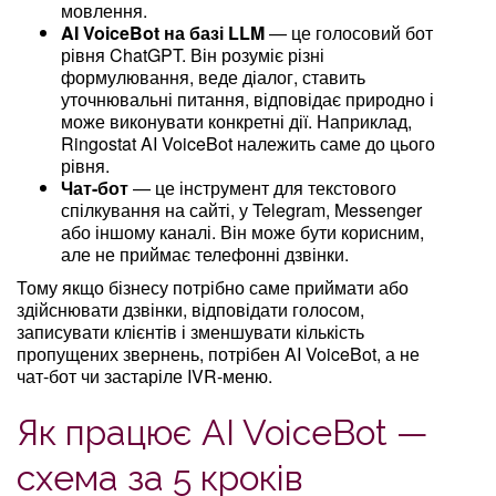
мовлення.
AI VoiceBot на базі LLM
— це голосовий бот
рівня ChatGPT. Він розуміє різні
формулювання, веде діалог, ставить
уточнювальні питання, відповідає природно і
може виконувати конкретні дії. Наприклад,
Ringostat AI VoiceBot належить саме до цього
рівня.
Чат-бот
— це інструмент для текстового
спілкування на сайті, у Telegram, Messenger
або іншому каналі. Він може бути корисним,
але не приймає телефонні дзвінки.
Тому якщо бізнесу потрібно саме приймати або
здійснювати дзвінки, відповідати голосом,
записувати клієнтів і зменшувати кількість
пропущених звернень, потрібен AI VoiceBot, а не
чат-бот чи застаріле IVR-меню.
Як працює AI VoiceBot —
схема за 5 кроків