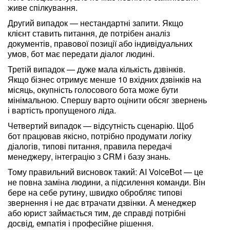
живе спілкування.
Другий випадок — нестандартні запити. Якщо
клієнт ставить питання, де потрібен аналіз
документів, правової позиції або індивідуальних
умов, бот має передати діалог людині.
Третій випадок — дуже мала кількість дзвінків.
Якщо бізнес отримує менше 10 вхідних дзвінків на
місяць, окупність голосового бота може бути
мінімальною. Спершу варто оцінити обсяг звернень
і вартість пропущеного ліда.
Четвертий випадок — відсутність сценарію. Щоб
бот працював якісно, потрібно продумати логіку
діалогів, типові питання, правила передачі
менеджеру, інтеграцію з CRM і базу знань.
Тому правильний висновок такий: AI VoiceBot — це
не повна заміна людини, а підсилення команди. Він
бере на себе рутину, швидко обробляє типові
звернення і не дає втрачати дзвінки. А менеджер
або юрист займається тим, де справді потрібні
досвід, емпатія і професійне рішення.