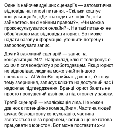
Один із найочевидніших сценаріїв — автоматична
відповідь на типові питання. «Скільки коштує
консультація?», «Де знаходиться офіс?», «Чи
займаєтесь ви сімейним правом?», «Чи можна
проконсультуватися онлайн?». На такі питання не
обов’язково має відповідати юрист. Бот може
надати базову інформацію, уточнити потребу і
запропонувати запис.
Другий важливий сценарій — запис на
консультацію 24/7. Наприклад, клієнт телефонує о
23:00 після конфлікту з роботодавцем. Якщо юрист
не відповідає, людина може знайти іншого
спеціаліста. AI VoiceBot приймає дзвінок, з’ясовує
тему звернення, записує клієнта на доступний час і
надсилає підтвердження. Вранці юрист бачить не
просто пропущений дзвінок, а підготовлену заявку.
Третій сценарій — кваліфікація ліда. Не кожен
дзвінок є потенційно комерційним. Частина людей
шукає безкоштовну консультацію, частина
звертається не за профілем, частина ще не готова
працювати з юристом. Бот може поставити 2–3