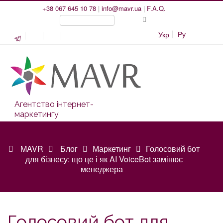
+38 067 645 10 78
|
info@mavr.ua
|
F.A.Q.
Ру
Укр
Агентство інтернет-
маркетингу
MAVR
Блог
Маркетинг
Голосовий бот
для бізнесу: що це і як AI VoiceBot замінює
менеджера
Голосовий бот для