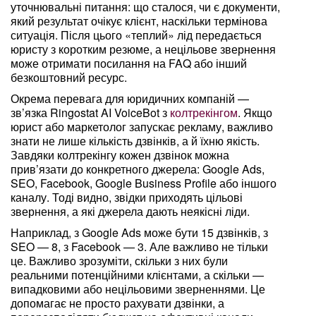
уточнювальні питання: що сталося, чи є документи,
який результат очікує клієнт, наскільки термінова
ситуація. Після цього «теплий» лід передається
юристу з коротким резюме, а нецільове звернення
може отримати посилання на FAQ або інший
безкоштовний ресурс.
Окрема перевага для юридичних компаній —
зв’язка Ringostat AI VoiceBot з
колтрекінгом
. Якщо
юрист або маркетолог запускає рекламу, важливо
знати не лише кількість дзвінків, а й їхню якість.
Завдяки колтрекінгу кожен дзвінок можна
прив’язати до конкретного джерела: Google Ads,
SEO, Facebook, Google Business Profile або іншого
каналу. Тоді видно, звідки приходять цільові
звернення, а які джерела дають неякісні ліди.
Наприклад, з Google Ads може бути 15 дзвінків, з
SEO — 8, з Facebook — 3. Але важливо не тільки
це. Важливо зрозуміти, скільки з них були
реальними потенційними клієнтами, а скільки —
випадковими або нецільовими зверненнями. Це
допомагає не просто рахувати дзвінки, а