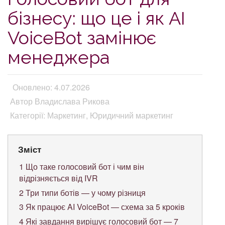
бізнесу: що це і як AI
VoiceBot замінює
менеджера
Оновлено: 4.07.2026
Автор Владислава Рикова
Категорії: Маркетинг, Юридичний маркетинг
Зміст
1
Що таке голосовий бот і чим він
відрізняється від IVR
2
Три типи ботів — у чому різниця
3
Як працює AI VoiceBot — схема за 5 кроків
4
Які завдання вирішує голосовий бот — 7