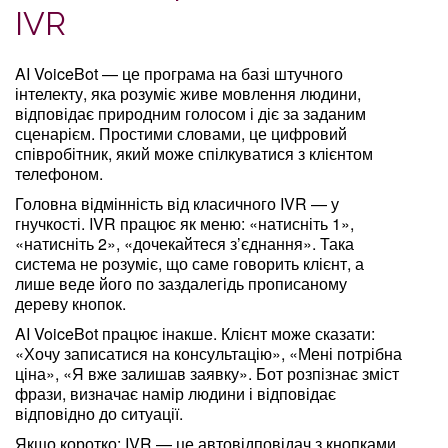
IVR
AI VoiceBot — це програма на базі штучного
інтелекту, яка розуміє живе мовлення людини,
відповідає природним голосом і діє за заданим
сценарієм. Простими словами, це цифровий
співробітник, який може спілкуватися з клієнтом
телефоном.
Головна відмінність від класичного IVR — у
гнучкості. IVR працює як меню: «натисніть 1»,
«натисніть 2», «дочекайтеся з’єднання». Така
система не розуміє, що саме говорить клієнт, а
лише веде його по заздалегідь прописаному
дереву кнопок.
AI VoiceBot працює інакше. Клієнт може сказати:
«Хочу записатися на консультацію», «Мені потрібна
ціна», «Я вже залишав заявку». Бот розпізнає зміст
фрази, визначає намір людини і відповідає
відповідно до ситуації.
Якщо коротко: IVR — це автовідповідач з кнопками.