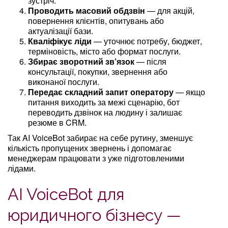
зустріч.
Проводить масовий обдзвін
— для акцій,
повернення клієнтів, опитувань або
актуалізації бази.
Кваліфікує ліди
— уточнює потребу, бюджет,
терміновість, місто або формат послуги.
Збирає зворотний зв’язок
— після
консультації, покупки, звернення або
виконаної послуги.
Передає складний запит оператору
— якщо
питання виходить за межі сценарію, бот
переводить дзвінок на людину і залишає
резюме в CRM.
Так AI VoiceBot забирає на себе рутину, зменшує
кількість пропущених звернень і допомагає
менеджерам працювати з уже підготовленими
лідами.
AI VoiceBot для
юридичного бізнесу —