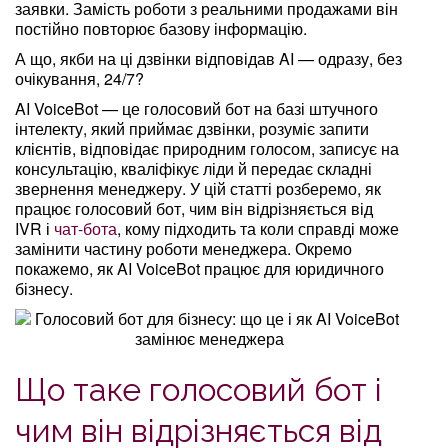
заявки. Замість роботи з реальними продажами він
постійно повторює базову інформацію.
А що, якби на ці дзвінки відповідав AI — одразу, без
очікування, 24/7?
AI VoiceBot — це голосовий бот на базі штучного
інтелекту, який приймає дзвінки, розуміє запити
клієнтів, відповідає природним голосом, записує на
консультацію, кваліфікує ліди й передає складні
звернення менеджеру. У цій статті розберемо, як
працює голосовий бот, чим він відрізняється від
IVR і
чат-бота
, кому підходить та коли справді може
замінити частину роботи менеджера. Окремо
покажемо, як AI VoiceBot працює для юридичного
бізнесу.
Що таке голосовий бот і
чим він відрізняється від