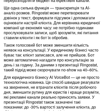
перерозподіляти бюджет на ефективні канали.
Ще одна сильна функція — транскрипція та AI-
аналіз розмов. Ringostat може перетворювати
дзвінок у текст, формувати підсумок і допомагати
оцінювати настрій клієнта. Для керівника юридичної
компанії це економія часу: не потрібно годинами
прослуховувати записи, щоб зрозуміти, які питання
ставили клієнти і як бот їх обробив.
Також голосовий бот може зменшити кількість
неявок на консультації. У юридичному бізнесі часто
буває так: клієнт записався, але не прийшов. Бот
може автоматично нагадати про консультацію за
день і за годину. За даними з презентації Ringostat,
такий підхід може скорочувати no-show на 40–60%.
Для юридичного бізнесу AI VoiceBot — це не просто
технологічна новинка. Це спосіб швидше реагувати
на звернення, не втрачати клієнтів після робочого
дня, зменшити рутину для юристів і краще розуміти,
які рекламні канали реально приносять заявки. У
презентації Ringostat також зазначені такі
показники: до -30% вартості залучення клієнта, до