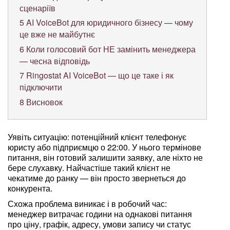
сценаріїв
5
AI VoiceBot для юридичного бізнесу — чому
це вже не майбутнє
6
Коли голосовий бот НЕ замінить менеджера
— чесна відповідь
7
Ringostat AI VoiceBot — що це таке і як
підключити
8
Висновок
Уявіть ситуацію: потенційний клієнт телефонує
юристу або підприємцю о 22:00. У нього термінове
питання, він готовий залишити заявку, але ніхто не
бере слухавку. Найчастіше такий клієнт не
чекатиме до ранку — він просто звернеться до
конкурента.
Схожа проблема виникає і в робочий час:
менеджер витрачає години на однакові питання
про ціну, графік, адресу, умови запису чи статус