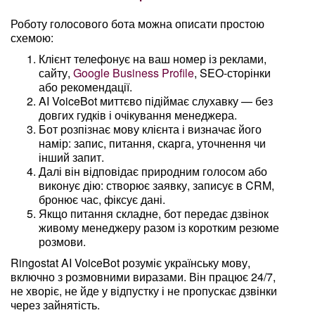
Роботу голосового бота можна описати простою
схемою:
Клієнт телефонує на ваш номер із реклами,
сайту,
Google Business Profile
, SEO-сторінки
або рекомендації.
AI VoiceBot миттєво підіймає слухавку — без
довгих гудків і очікування менеджера.
Бот розпізнає мову клієнта і визначає його
намір: запис, питання, скарга, уточнення чи
інший запит.
Далі він відповідає природним голосом або
виконує дію: створює заявку, записує в CRM,
бронює час, фіксує дані.
Якщо питання складне, бот передає дзвінок
живому менеджеру разом із коротким резюме
розмови.
Ringostat AI VoiceBot розуміє українську мову,
включно з розмовними виразами. Він працює 24/7,
не хворіє, не йде у відпустку і не пропускає дзвінки
через зайнятість.