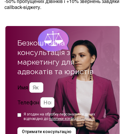
-50% пропущених дзвінків і +10% звернень завдяки
callback-віджету.
Безкоштовна
консультація з
маркетингу
для
адвокатів та юристів
Имя
Телефон
Я згоден на обробку персональних даних
відповідно до
політики конфіденційності
Отримати консультацію