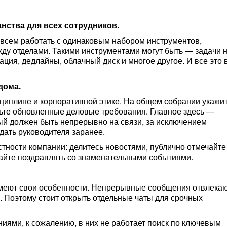
анства для всех сотрудников.
т всем работать с одинаковым набором инструментов,
у отделами. Такими инструментами могут быть — задачи 
ция, дедлайны, облачный диск и многое другое. И все это 
дома.
циплине и корпоративной этике. На общем собрании укажи
ьте обновленные деловые требования. Главное здесь —
дый должен быть непрерывно на связи, за исключением
дать руководителя заранее.
тности компании: делитесь новостями, публично отмечайте
вайте поздравлять со знаменательными событиями.
имеют свои особенности. Непрерывные сообщения отвлекаю
а. Поэтому стоит открыть отдельные чаты для срочных
ями, к сожалению, в них не работает поиск по ключевым