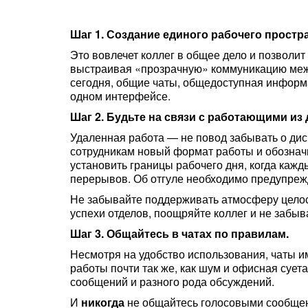
Шаг 1. Создание единого рабочего простр
Это вовлечет коллег в общее дело и позволи
выстраивая «прозрачную» коммуникацию межд
сегодня, общие чаты, общедоступная информа
одном интерфейсе.
Шаг 2. Будьте на связи с работающими из 
Удаленная работа — не повод забывать о дис
сотрудникам новый формат работы и обознач
установить границы рабочего дня, когда каж
перерывов. Об отгуле необходимо предупреж
Не забывайте поддерживать атмосферу целос
успехи отделов, поощряйте коллег и не забы
Шаг 3. Общайтесь в чатах по правилам.
Несмотря на удобство использования, чаты 
работы почти так же, как шум и офисная сует
сообщений и разного рода обсуждений.
И
никогда
не общайтесь голосовыми сообщени