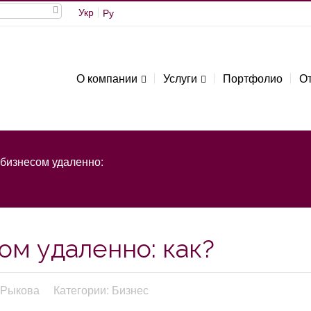
Укр
Ру
О компании
Услуги
Портфолио
О
бизнесом удаленно:
ом удаленно: как?
 Рыкова
Категории: Бизнес