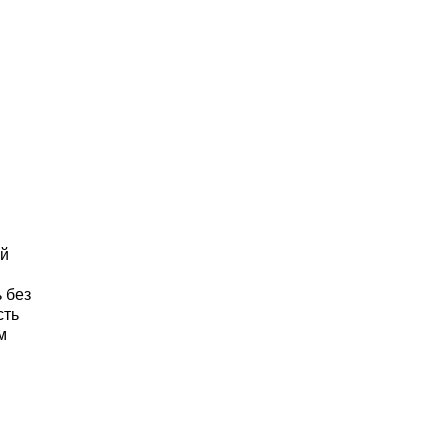
ий
 без
сть
м