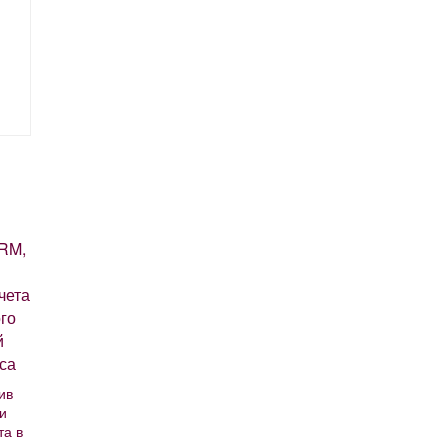
ив
и
та в