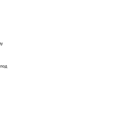
му
 под