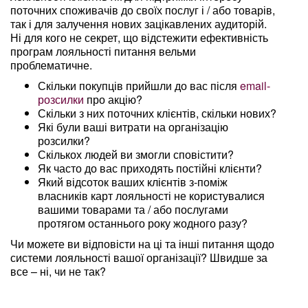
поточних споживачів до своїх послуг і / або товарів,
так і для залучення нових зацікавлених аудиторій.
Ні для кого не секрет, що відстежити ефективність
програм лояльності питання вельми
проблематичне.
Скільки покупців прийшли до вас після
email-
розсилки
про акцію?
Скільки з них поточних клієнтів, скільки нових?
Які були ваші витрати на організацію
розсилки?
Скількох людей ви змогли сповістити?
Як часто до вас приходять постійні клієнти?
Який відсоток ваших клієнтів з-поміж
власників карт лояльності не користувалися
вашими товарами та / або послугами
протягом останнього року жодного разу?
Чи можете ви відповісти на ці та інші питання щодо
системи лояльності вашої організації? Швидше за
все – ні, чи не так?