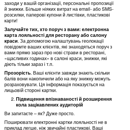
заходи у вашій організації, персональні пропозиції
й знижки. Більше ніяких витрат на email- або SMS-
розсилки, паперові купони й листівки, пластикові
карти!
Залучайте тих, хто поруч з вами: електронна
карта лояльності для ресторану або салону
краси
. За допомогою налаштувань геолокації
повідомте ваших клієнтів, які знаходяться поруч з
вами прямо зараз про нові страви в ресторані,
«щасливих годинах» в салоні краси, знижки, які
діють тільки зараз і т.п.
Прозорість
. Ваші клієнти завжди знають скільки
балів вони накопичили або на яку знижку можуть
розраховувати. Ця інформація показується на
лицьовій стороні картки.
Підвищення впізнаваності й розширення
кола зацікавлених аудиторій
Ви запитаєте – як? Дуже просто.
Поширювати електронні картки лояльності не в
приклад легше, ніж звичайні пластикові. Ваші