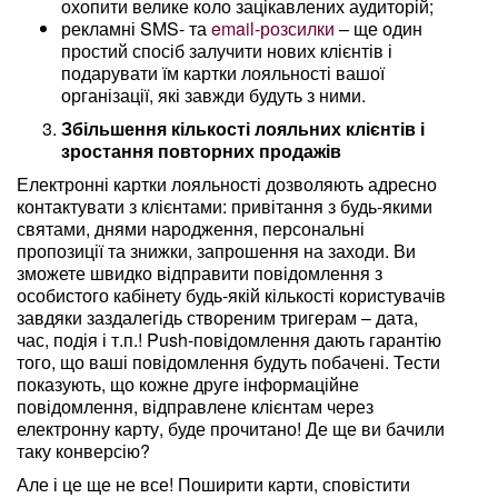
охопити велике коло зацікавлених аудиторій;
рекламні SMS- та
email-розсилки
– ще один
простий спосіб залучити нових клієнтів і
подарувати їм картки лояльності вашої
організації, які завжди будуть з ними.
Збільшення кількості лояльних клієнтів і
зростання повторних продажів
Електронні картки лояльності дозволяють адресно
контактувати з клієнтами: привітання з будь-якими
святами, днями народження, персональні
пропозиції та знижки, запрошення на заходи. Ви
зможете швидко відправити повідомлення з
особистого кабінету будь-якій кількості користувачів
завдяки заздалегідь створеним тригерам – дата,
час, подія і т.п.! Push-повідомлення дають гарантію
того, що ваші повідомлення будуть побачені. Тести
показують, що кожне друге інформаційне
повідомлення, відправлене клієнтам через
електронну карту, буде прочитано! Де ще ви бачили
таку конверсію?
Але і це ще не все! Поширити карти, сповістити