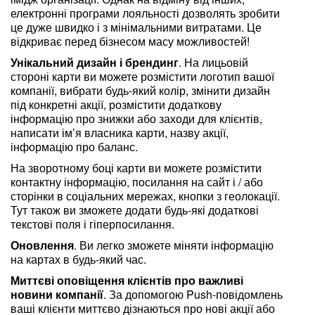
електронні програми лояльності дозволять зробити
це дуже швидко і з мінімальними витратами. Це
відкриває перед бізнесом масу можливостей!
Унікальний дизайн і брендинг
. На лицьовій
стороні карти ви можете розмістити логотип вашої
компанії, вибрати будь-який колір, змінити дизайн
під конкретні акції, розмістити додаткову
інформацію про знижки або заходи для клієнтів,
написати ім’я власника карти, назву акції,
інформацію про баланс.
На зворотному боці карти ви можете розмістити
контактну інформацію, посилання на сайт і / або
сторінки в соціальних мережах, кнопки з геолокації.
Тут також ви зможете додати будь-які додаткові
текстові поля і гіперпосилання.
Оновлення
. Ви легко зможете міняти інформацію
на картах в будь-який час.
Миттєві оповіщення клієнтів про важливі
новини компанії
. За допомогою Push-повідомлень
ваші клієнти миттєво дізнаються про нові акції або