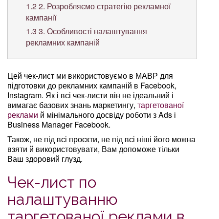
1.2
2. Розробляємо стратегію рекламної
кампанії
1.3
3. Особливості налаштування
рекламних кампаній
Цей чек-лист ми використовуємо в МАВР для
підготовки до рекламних кампаній в Facebook,
Instagram. Як і всі чек-листи він не ідеальний і
вимагає базових знань маркетингу,
таргетованої
реклами
й мінімального досвіду роботи з Ads і
Business Manager Facebook.
Також, не під всі проєкти, не під всі ніші його можна
взяти й використовувати, Вам допоможе тільки
Ваш здоровий глузд.
Чек-лист по
налаштуванню
таргетованої реклами в