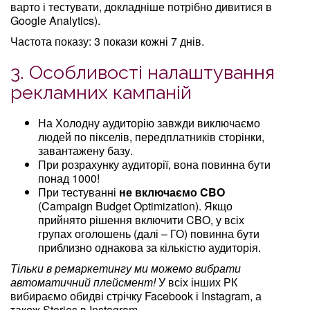
варто і тестувати, докладніше потрібно дивитися в
Google Analytics).
Частота показу: 3 покази кожні 7 днів.
3. Особливості налаштування
рекламних кампаній
На Холодну аудиторію завжди виключаємо
людей по пікселів, передплатників сторінки,
завантажену базу.
При розрахунку аудиторії, вона повинна бути
понад 1000!
При тестуванні
не включаємо CBO
(Campaign Budget Optimization). Якщо
прийнято рішення включити CBO, у всіх
групах оголошень (далі – ГО) повинна бути
приблизно однакова за кількістю аудиторія.
Тільки в ремаркетингу ми можемо вибрати
автоматичний плейсмент!
У всіх інших РК
вибираємо обидві стрічку Facebook і Instagram, а
також Stories в Instagram.