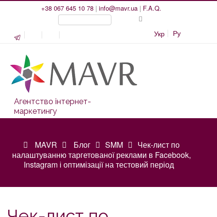
+38 067 645 10 78
|
info@mavr.ua
|
F.A.Q.
Ру
Укр
Агентство інтернет-
маркетингу
MAVR
Блог
SMM
Чек-лист по
налаштуванню таргетованої реклами в Facebook,
Instagram і оптимізації на тестовий період
Чек-лист по