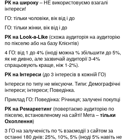
РК на широку
– НЕ використовуємо взагалі
інтереси!
ГО: тільки чоловіки, вік від і до
ГО: тільки жінки, вік від і до
РК на Look-a-Like
(схожа аудиторія на аудиторію
по пікселю або на базу Клієнтів)
4 ГО: від 1 до 4% (іноді можна % збільшити до 5%,
як не дивно, але зазвичай аудиторії 3-4%
спрацьовують краще, ніж 1-2%).
РК на Інтереси
(до 3 інтересів в кожній ГО)
Інтереси по типу не міксуючи. Типи: Демографічні
інтереси; інтереси; Поведінка.
Приклад ГО: Поведінка: Річниця; залучені покупці
РК на Ремаркетинг
(повертаємо аудиторію по
пікселю, встановленому на сайті! Мета –
тільки
Охоплення
)
3 ГО на залученість по % взаємодії з сайтом за
останні 180 днів: 25%, 10%, 5% (іноді 5% навіть не