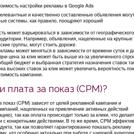
релевантные и качественно составленные объявления могу
овые системы, как правило, поощряют хороший
сть может варьироваться в зависимости от географического
аудитории. Например, объявления, нацеленные на крупные
кие группы, могут стоить дороже.
екламы может меняться в зависимости от времени суток и д
дни цена за клик может быть выше из-за увеличенного спро
 общий бюджет и выбранная стратегия назначения ставок та
ка высоких ставок за клик может увеличить вероятность по
тоимость кампании.
и плата за показ (CPM)?
а показ (CPM) зависит от целей рекламной кампании и
ампаний, нацеленных на привлечение активных действий
цию), так как оплата происходит только за клики, что делает
 с конкретными действиями. В то же время, CPM эффекти
укта, так как позволяет гарантированно показать рекламу
у, что особенно актуально при работе с широкой аудитори