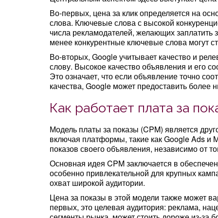
Во-первых, цена за клик определяется на осн
слова. Ключевые слова с высокой конкуренци
числа рекламодателей, желающих заплатить з
менее конкурентные ключевые слова могут с
Во-вторых, Google учитывает качество и рел
слову. Высокое качество объявления и его со
Это означает, что если объявление точно соо
качества, Google может предоставить более н
Как работает плата за пок
Модель платы за показы (CPM) является друг
включая платформы, такие как Google Ads и M
показов своего объявления, независимо от то
Основная идея CPM заключается в обеспечен
особенно привлекательной для крупных камп
охват широкой аудитории.
Цена за показы в этой модели также может ва
первых, это целевая аудитория: реклама, н
сегменты рынка, может стоить дороже из-за б