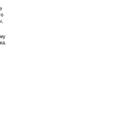
е
го
ы,
ому
ка.