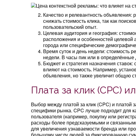
Качество и релевантность объявления: 
снижать стоимость клика, так как поиск
пользовательский опыт.
Целевая аудитория и география: стоимо
расположения и особенностей целевой 
города или специфические демографичес
Время суток и день недели: стоимость р
недели. В часы пик или в определённые 
Бюджет и стратегия назначения ставок:
влияют на стоимость. Например, установ
объявления, но также увеличит общую с
Плата за клик (CPC) ил
Выбор между платой за клик (CPC) и платой з
специфики рынка. CPC лучше подходит для к
пользователя (например, покупку или регистра
расходы более предсказуемыми и связанными
для увеличения узнаваемости бренда или прод
большому числу людей за фиксированную сумм