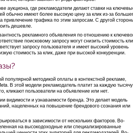
ове аукциона, где рекламодатели делают ставки на ключевы
ей обычно имеют более высокую цену за клик из-за больше
а привлечение трафика по этим запросам. С другой сторон
тоить дешевле.
евантность рекламного объявления по отношению к ключев
ответствие поисковому запросу могут снизить стоимость кли
тветствует запросу пользователя и имеет высокий уровень
изкую стоимость за клик, даже при высокой конкуренции.
азы?
ой популярной методикой оплаты в контекстной рекламе,
eta. В этой модели рекламодатель платит за каждую тысячу
го, кликают пользователи на объявление или нет.
ии видимости и узнаваемости бренда. Это делает модель
аний, нацеленных на повышение брендового сознания или
рьироваться в зависимости от нескольких факторов. Во-
ацеленная на высокодоходные или специализированные
ольшей ценности этих аудиторий для рекламодателей. Во-