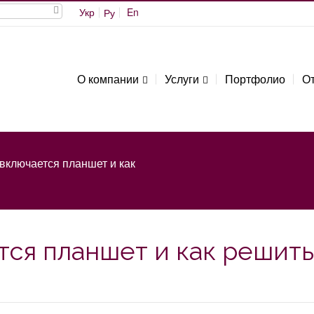
Укр
En
Ру
О компании
Услуги
Портфолио
О
включается планшет и как
тся планшет и как решить