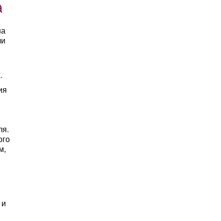
а
на
ли
.
ия
ля.
ого
м,
 и