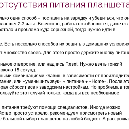
отсутствия питания планшет
ко один способ – поставить на зарядку и убедиться, что о
 планшет 2-3 часа. Возможно, работа возобновится, даже ес
отало и проблема куда серьезней, тогда нужно идти в
 Есть несколько способов их решить в домашних условиях
т множество сбоев. Для этого просто держите кнопку питан
нькое отверстие, или надпись Reset. Нужно взять тонкий
около 15 секунд.
зными комбинациями клавиш в зависимости от производите
тания, или «уменьшить звук» + питание + «Home». После эт
рая сбросит все к заводским настройкам. Но проблема в то
пользуйте этот случай только, когда вы все необходимое
ем питания требуют помощи специалистов. Иногда можно
йство просто устарело, рекомендуем присмотреть новый
ге большой выбор планшетов на любой бюджет. А рассрочка