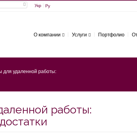
Укр
Ру
О компании
Услуги
Портфолио
О
 для удаленной работы:
даленной работы:
достатки