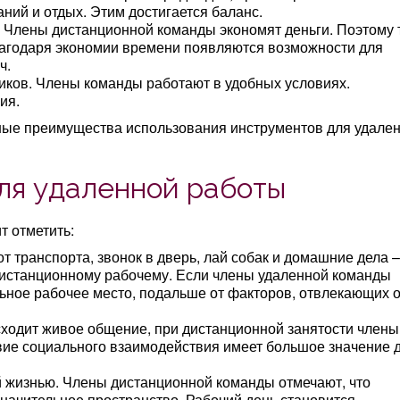
ний и отдых. Этим достигается баланс.
. Члены дистанционной команды экономят деньги. Поэтому 
лагодаря экономии времени появляются возможности для
ч.
ков. Члены команды работают в удобных условиях.
ия.
ные преимущества использования инструментов для удале
ля удаленной работы
т отметить:
т транспорта, звонок в дверь, лай собак и домашние дела –
дистанционному рабочему. Если члены удаленной команды
ьное рабочее место, подальше от факторов, отвлекающих о
исходит живое общение, при дистанционной занятости члены
твие социального взаимодействия имеет большое значение 
й жизнью. Члены дистанционной команды отмечают, что
начительное пространство. Рабочий день становится