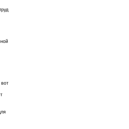
труд
нной
 вот
т
для