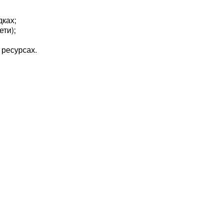
ках;
ти);
 ресурсах.