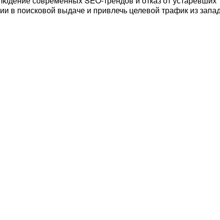
блюдение современных SEO-трендов и отказ от устаревших
ции в поисковой выдаче и привлечь целевой трафик из запа