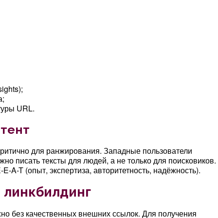
ights);
а;
туры URL.
нтент
ритично для ранжирования. Западные пользователи
но писать тексты для людей, а не только для поисковиков.
E-A-T (опыт, экспертиза, авторитетность, надёжность).
 линкбилдинг
о без качественных внешних ссылок. Для получения