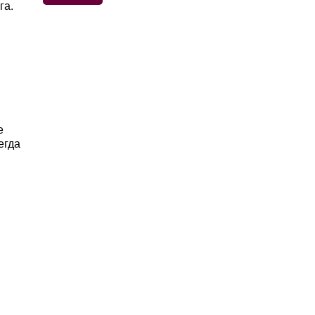
га.
е
егда