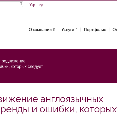
Укр
Ру
О компании
Услуги
Портфолио
О
продвижение
ибки, которых следует
вижение англоязычных
 тренды и ошибки, которых