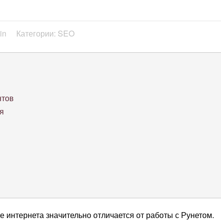
in
Категории: SEO
нтов
я
 интернета значительно отличается от работы с Рунетом.