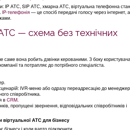
ви: IP АТС, SIP АТС, хмарна АТС, віртуальна телефонна стан
.
IP-телефонія
— це спосіб передачі голосу через інтернет, а
нками.
АТС — схема без технічних
е саме вона робить дзвінки керованими. З боку користувач
омпанії та потрапляє до потрібного спеціаліста.
ер.
 сценарій: IVR-меню або одразу переадресацію до менеджер
ого співробітника.
я в
CRM
.
інків, пропущені звернення, відповідальних співробітників і
 віртуальної АТС для бізнесу