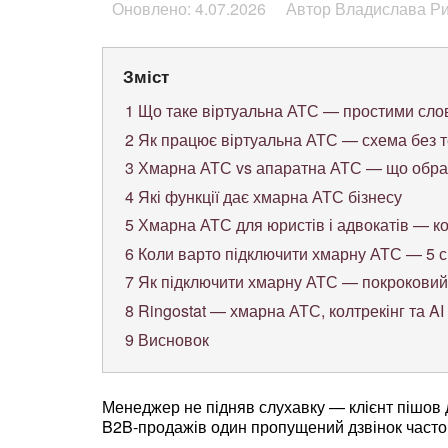
Оновлено: 4.07.2026
Автор Владислава Р
Зміст
1
Що таке віртуальна АТС — простими сл
2
Як працює віртуальна АТС — схема без т
3
Хмарна АТС vs апаратна АТС — що обра
4
Які функції дає хмарна АТС бізнесу
5
Хмарна АТС для юристів і адвокатів — ко
6
Коли варто підключити хмарну АТС — 5 с
7
Як підключити хмарну АТС — покроковий
8
Ringostat — хмарна АТС, колтрекінг та AI
9
Висновок
Менеджер не підняв слухавку — клієнт пішов 
B2B-продажів один пропущений дзвінок часто 