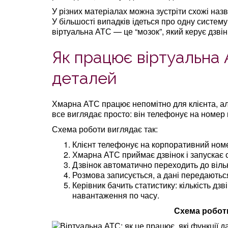
У різних матеріалах можна зустріти схожі наз
У більшості випадків ідеться про одну систему
віртуальна АТС — це “мозок”, який керує дзві
Як працює віртуальна 
деталей
Хмарна АТС працює непомітно для клієнта, ал
все виглядає просто: він телефонує на номер к
Схема роботи виглядає так:
Клієнт телефонує на корпоративний ном
Хмарна АТС приймає дзвінок і запускає
Дзвінок автоматично переходить до вільн
Розмова записується, а дані передаютьс
Керівник бачить статистику: кількість дзв
навантаження по часу.
Схема роботи