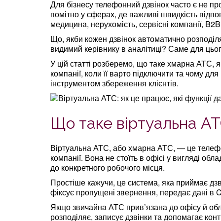
Для бізнесу телефонний дзвінок часто є не п
помітно у сферах, де важливі швидкість відпов
медицина, нерухомість, сервісні компанії, B2B
Що, якби кожен дзвінок автоматично розподіл
видимий керівнику в аналітиці? Саме для цьог
У цій статті розберемо, що таке хмарна АТС, я
компанії, коли її варто підключити та чому дл
інструментом збереження клієнтів.
Що таке віртуальна А
Віртуальна АТС, або хмарна АТС, — це телефон
компанії. Вона не стоїть в офісі у вигляді об
до конкретного робочого місця.
Простіше кажучи, це система, яка приймає дзві
фіксує пропущені звернення, передає дані в C
Якщо звичайна АТС прив’язана до офісу й об
розподіляє, записує дзвінки та допомагає кон