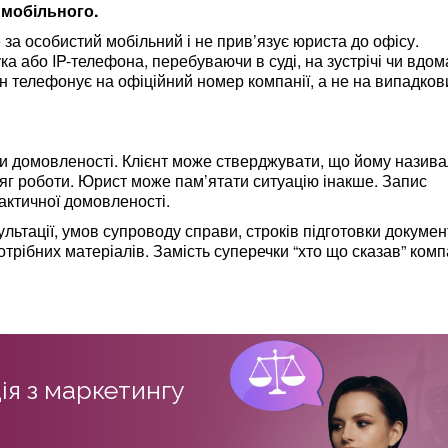
 мобільного.
а особистий мобільний і не прив’язує юриста до офісу.
а або IP-телефона, перебуваючи в суді, на зустрічі чи вдом
він телефонує на офіційний номер компанії, а не на випадков
и домовленості. Клієнт може стверджувати, що йому назив
сяг роботи. Юрист може пам’ятати ситуацію інакше. Запис
ктичної домовленості.
льтації, умов супроводу справи, строків підготовки докумен
отрібних матеріалів. Замість суперечки “хто що сказав” комп
ія з маркетингу
в