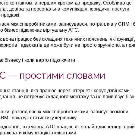
росто контактом, а першим кроком до продажу. Особливо це
іді, довіра та персональна комунікація: юридичні послуги,
-продажі.
явся між співробітниками, записувався, потрапляв у CRM і 
о бізнес підключає віртуальну АТС.
к вона працює без складних технічних пояснень, які функції
я юристів і адвокатів це може бути не просто зручністю, а пр
ТС — простими словами
на станція, яка працює через інтернет і керує дзвінками
ладнання, не потребує складного монтажу та не прив’язує бізн
нки, розподіляє їх між співробітниками, записує розмови,
RM і показує статистику керівнику.
ладнання, то хмарна АТС працює як онлайн-диспетчер: прий
тролювати комунікацію з клієнтами.