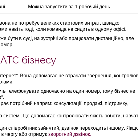
жні
Можна запустити за 1 робочий день
вона не потребує великих стартових витрат, швидко
ми навіть тоді, коли команда не сидить в одному офісі.
е бути в суді, на зустрічі або працювати дистанційно, але
номер.
 АТС бізнесу
нтернет”. Вона допомагає не втрачати звернення, контролю
клами.
уть телефонувати одночасно на один номер, тому бізнес не
”.
рає потрібний напрям: консультації, продажі, підтримку,
 в системі. Це допомагає контролювати якість роботи, навча
дин співробітник зайнятий, дзвінок переходить іншому. Якщ
 в чергу або отримує
зворотний дзвінок.