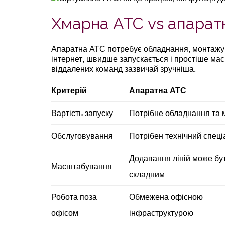
Хмарна АТС vs апарат
Апаратна АТС потребує обладнання, монтажу 
інтернет, швидше запускається і простіше мас
віддалених команд зазвичай зручніша.
Критерій
Апаратна АТС
Вартість запуску
Потрібне обладнання та
Обслуговування
Потрібен технічний спеці
Додавання ліній може бу
Масштабування
складним
Робота поза
Обмежена офісною
офісом
інфраструктурою