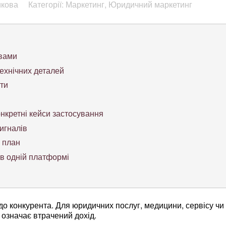
икова
Категорії: Маркетинг, Юридичний маркетинг
овами
ехнічних деталей
ти
нкретні кейси застосування
игналів
 план
 в одній платформі
до конкурента. Для юридичних послуг, медицини, сервісу чи
означає втрачений дохід.