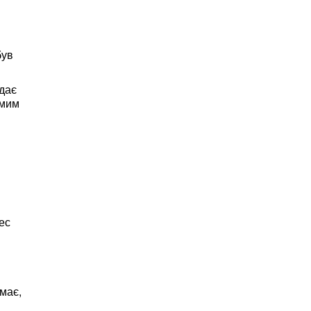
був
 дає
ямим
ес
має,