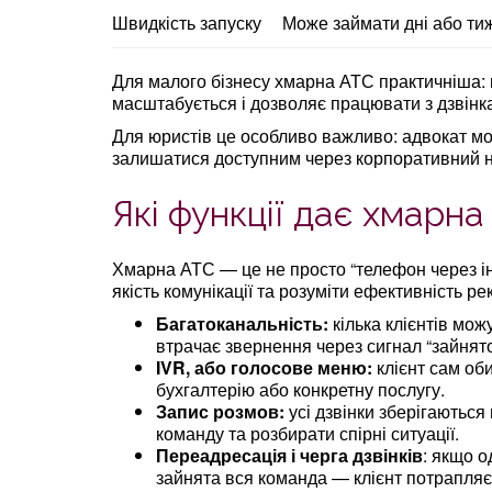
Швидкість запуску
Може займати дні або ти
Для малого бізнесу хмарна АТС практичніша: 
масштабується і дозволяє працювати з дзвінка
Для юристів це особливо важливо: адвокат мож
залишатися доступним через корпоративний 
Які функції дає хмарна
Хмарна АТС — це не просто “телефон через і
якість комунікації та розуміти ефективність ре
Багатоканальність:
кілька клієнтів мож
втрачає звернення через сигнал “зайнято
IVR, або голосове меню:
клієнт сам оби
бухгалтерію або конкретну послугу.
Запис розмов:
усі дзвінки зберігаються
команду та розбирати спірні ситуації.
Переадресація і черга дзвінків
: якщо о
зайнята вся команда — клієнт потрапляє