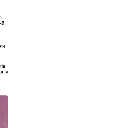
а.
ий
али
тів,
анія