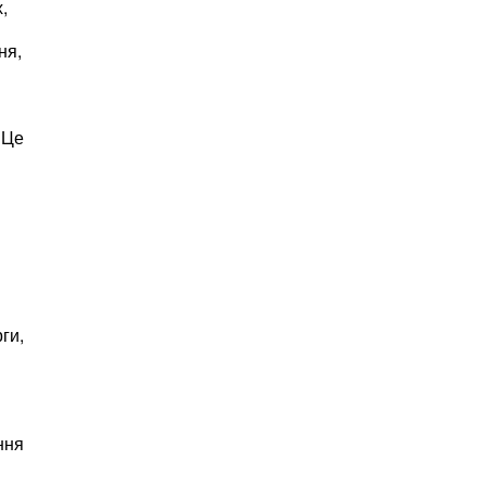
,
ня,
 Це
ги,
ння