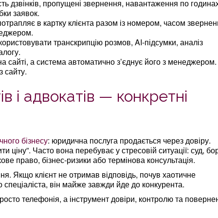
ість дзвінків, пропущені звернення, навантаження по годинах
бки заявок.
отрапляє в картку клієнта разом із номером, часом звернен
неджером.
користовувати транскрипцію розмов, AI-підсумки, аналіз
алогу.
на сайті, а система автоматично з’єднує його з менеджером.
з сайту.
в і адвокатів — конкретні
ного бізнесу
: юридична послуга продається через довіру.
 ціну”. Часто вона перебуває у стресовій ситуації: суд, бор
кове право, бізнес-ризики або термінова консультація.
ння. Якщо клієнт не отримав відповідь, почув хаотичне
о спеціаліста, він майже завжди йде до конкурента.
осто телефонія, а інструмент довіри, контролю та поверне