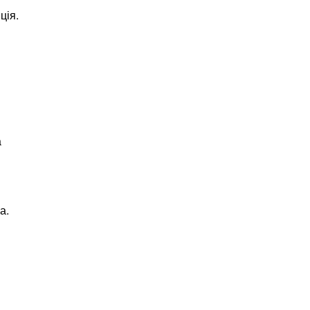
ція.
а
а.