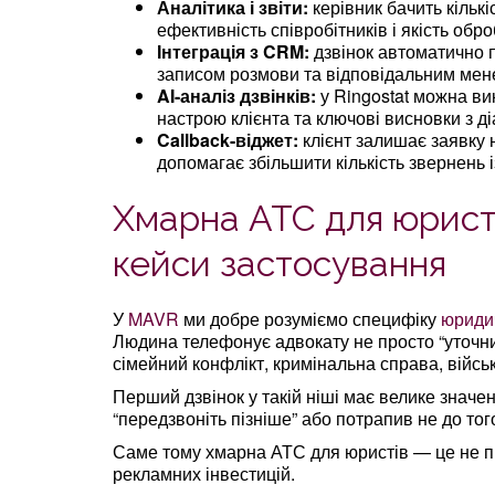
Аналітика і звіти:
керівник бачить кільк
ефективність співробітників і якість обро
Інтеграція з CRM:
дзвінок автоматично п
записом розмови та відповідальним ме
AI-аналіз дзвінків:
у Ringostat можна ви
настрою клієнта та ключові висновки з ді
Callback-віджет:
клієнт залишає заявку 
допомагає збільшити кількість звернень і
Хмарна АТС для юристі
кейси застосування
У
MAVR
ми добре розуміємо специфіку
юридич
Людина телефонує адвокату не просто “уточнити
сімейний конфлікт, кримінальна справа, війсь
Перший дзвінок у такій ніші має велике значе
“передзвоніть пізніше” або потрапив не до тог
Саме тому хмарна АТС для юристів — це не пр
рекламних інвестицій.