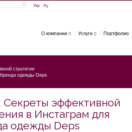
Укр
Ру
О компании
Услуги
Портфолио
вной стратегии
 бренда одежды Deps
а: Секреты эффективной
ения в Инстаграм для
да одежды Deps