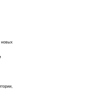
т новых
и
итории,