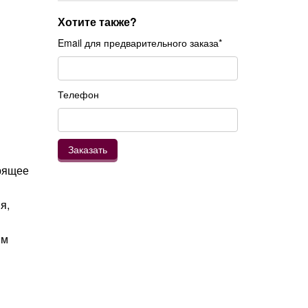
Хотите также?
Email для предварительного заказа*
Телефон
орящее
я,
им