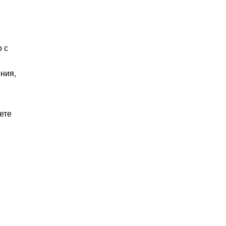
о с
ния,
ете