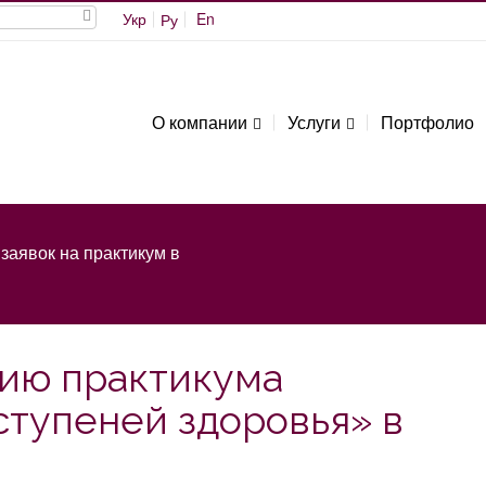
Укр
En
Ру
О компании
Услуги
Портфолио
 заявок на практикум в
ию практикума
ступеней здоровья» в