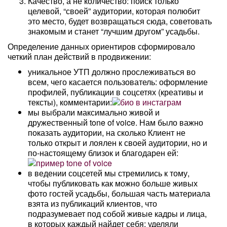
Качество, а не количество: поиск только
целевой, “своей” аудитории, которая полюбит
это место, будет возвращаться сюда, советовать
знакомым и станет “лучшим другом” усадьбы.
Определение данных ориентиров сформировало
четкий план действий в продвижении:
уникальное УТП должно прослеживаться во
всем, чего касается пользователь: оформление
профилей, публикации в соцсетях (креативы и
тексты), комментарии:
мы выбрали максимально живой и
дружественный tone of voice. Нам было важно
показать аудитории, на сколько Клиент не
только открыт и лоялен к своей аудитории, но и
по-настоящему близок и благодарен ей:
в ведении соцсетей мы стремились к тому,
чтобы публиковать как можно больше живых
фото гостей усадьбы, большая часть материала
взята из публикаций клиентов, что
подразумевает под собой живые кадры и лица,
в которых каждый найдет себя; уделяли